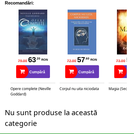
Recomandări:
63
57
58
.20
.60
RON
RON
79.00
72.00
73.00
Cumpără
Cumpără
Cu
Opere complete (Neville
Corpul nu uita niciodata
Magia (Secretu
Goddard)
Nu sunt produse la această
categorie