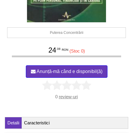
Puterea Concentrării
24
.08
RON
(Stoc 0)
Anunță-mă când e disponibil(ă)
0
review-uri
Detalii
Caracteristici