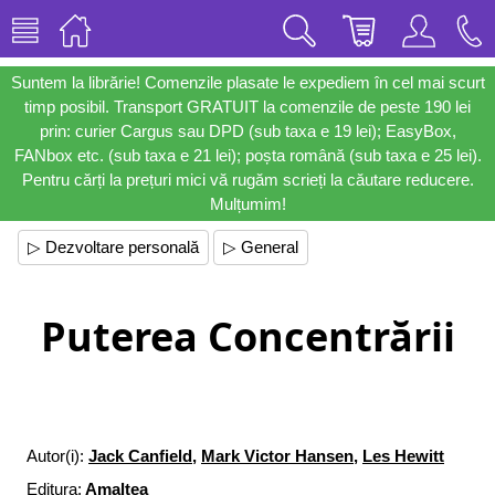
Suntem la librărie! Comenzile plasate le expediem în cel mai scurt
timp posibil. Transport GRATUIT la comenzile de peste 190 lei
prin: curier Cargus sau DPD (sub taxa e 19 lei); EasyBox,
FANbox etc. (sub taxa e 21 lei); poșta română (sub taxa e 25 lei).
Pentru cărți la prețuri mici vă rugăm scrieți la căutare reducere.
Mulțumim!
▷ Dezvoltare personală
▷ General
Puterea Concentrării
Autor(i):
Jack Canfield
,
Mark Victor Hansen
,
Les Hewitt
Editura:
Amaltea