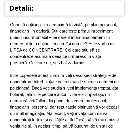
Detalii:
Cum să obții înplinirea maximă în viață, pe plan personal,
financiar și în carieră. Știți care este primul impediment –
uneori insurmontabil – pe care îl întâmpină oamenii în
demersul de a obține ceea ce își doresc? Este vorba de
LIPSA de CONCENTRARE! Cei care știu să se
concentreze asupra a ceea ce urmăresc în viață
prosperă. Cei care nu, se zbat zadarnic.
Între copertele acestui volum veți descoperi strategiile de
concentrare întrebuințate de cei mai de succes oameni de
pe planetă. Dacă veți studia și veți implementa treptat, dar
hotărât, tehnicile pe care autorii vi le vor împărtăși, nu
numai că veți înflori din punct de vedere profesional,
financiar și personal, dar rezultatele obținute vă vor depăși
cu mult imaginația. Mai exact, veți învăța cum să vă
concentrați forțele și calitățile astfel încât să vă maximizați
veniturile și, în același timp, să vă bucurați de un stil de