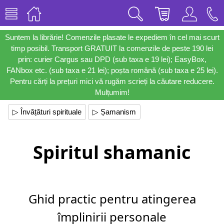
Suntem la librărie! Comenzile plasate le expediem în cel mai scurt
timp posibil. Transport GRATUIT la comenzile de peste 190 lei
prin: curier Cargus sau DPD (sub taxa e 19 lei); EasyBox,
FANbox etc. (sub taxa e 21 lei); poșta română (sub taxa e 25 lei).
Pentru cărți la prețuri mici vă rugăm scrieți la căutare reducere.
Mulțumim!
▷ Învățături spirituale
▷ Șamanism
Spiritul shamanic
Ghid practic pentru atingerea
împlinirii personale