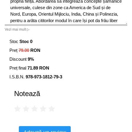
propria ființă. Abordarea sa integrează concepte șamanice
universale, culese din zone ca America de Sud și de
Nord, Europa, Orientul Mijlociu, India, China și Polinezia,
pentru a arăta cititorilor modul în care își pot da frâu liber
potențialelor calități latente, pot genera creativitatea și pot
Vezi mai mult ▷
aborda încercările vieții cu încredere și calm.
Stoc
Stoc 0
Preț
79.00
RON
Discount
9%
Preț final
71.89 RON
I.S.B.N.
978-973-1812-79-3
Notează