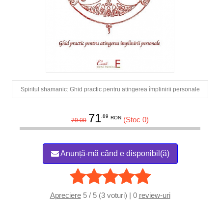
Spiritul shamanic: Ghid practic pentru atingerea împlinirii personale
71
.89
RON
(Stoc 0)
79.00
Anunță-mă când e disponibil(ă)
Apreciere
5 / 5 (3 voturi) | 0
review-uri