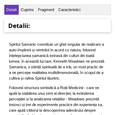
Detalii
Cuprins
Fragment
Caracteristici
Detalii:
Spiritul Șamanic constituie un ghid singular de realizare a
auto-împlinirii și reintrării în acord cu natura, folosind
înțelepciunea șamanică extrasă din culturi din toată
lumea. în această lucrare, Kenneth Meadows ne prezintă
Șamanica, o știință spirituală de a trăi, un mod practic de
a ne percepe realitatea multidimensională, în scopul de a
cultiva și rafina Spiritul lăuntric.
Folosind structura simbolică a Roții Medicinii - care ne
ajută la stabilirea unui simț al direcției, la extinderea
percepției și la analizarea relațiilor - Meadows prezintă
treizeci și trei de experimente practice din experiența sa,
care ajută cititorul la descoperirea adevărului despre