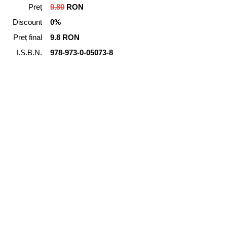
Preț
9.80
RON
Discount
0%
Preț final
9.8 RON
I.S.B.N.
978-973-0-05073-8