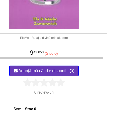
ElaMo - Relația divină prin alegere
9
.80
RON
(Stoc 0)
Anunță-mă când e disponibil(ă)
0
review-uri
Stoc
Stoc 0