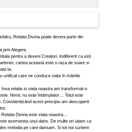
Arbitru, Relatia Divina poate deveni parte din
a prin Alegere.
iala pentru a deveni Creatori. Indiferent ca esti
partener, cartea aceasta este o raza de soare si
ata ta.
u unificat care ne conduce viata în mâinile
însa relatia si viata noastra am transformat-o
monie. Nimic nu este întâmplator… Totul este
te. Constientizând acest principiu am descoperit
tre.
iar Relatia Divina este viata noastra…
a este asemenea unui dans. De multe ori uitam ca
les melodia pe care dansam. Si tot noi suntem