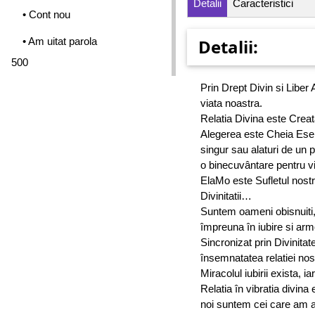
Detalii
Caracteristici
• Cont nou
• Am uitat parola
Detalii:
500
Prin Drept Divin si Liber 
viata noastra.
Relatia Divina este Creat
Alegerea este Cheia Esent
singur sau alaturi de un 
o binecuvântare pentru vi
ElaMo este Sufletul nostr
Divinitatii…
Suntem oameni obisnuiti, 
împreuna în iubire si ar
Sincronizat prin Divinita
însemnatatea relatiei nos
Miracolul iubirii exista, 
Relatia în vibratia divin
noi suntem cei care am a