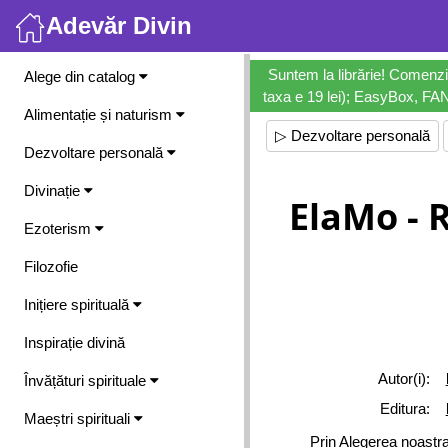
Adevăr Divin
Meniu
Suntem la librărie! Comenzi
Alege din catalog
taxa e 19 lei); EasyBox, FANb
Alimentație și naturism
▷ Dezvoltare personală
Dezvoltare personală
Divinație
ElaMo - R
Ezoterism
Filozofie
Inițiere spirituală
Inspirație divină
Autor(i):
Învățături spirituale
Editura:
Maeștri spirituali
Prin Alegerea noastra