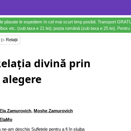
le plasate le expediem în cel mai scurt timp posibil. Transport GRAT
ox etc. (sub taxa e 21 lei); poșta română (sub taxa e 25 lei). Pentru 
▷ Relații
elația divină prin
alegere
Ela Zamurovich
,
Moshe Zamurovich
ElaMo
 ne-am deschis Sufletele pentru a fi în slujba