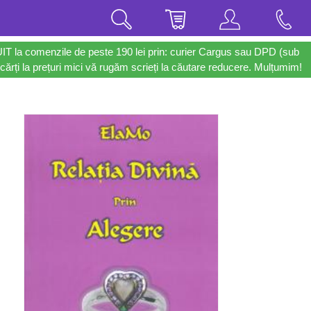
UIT la comenzile de peste 190 lei prin: curier Cargus sau DPD (sub
cărți la prețuri mici vă rugăm scrieți la căutare reducere. Mulțumim!