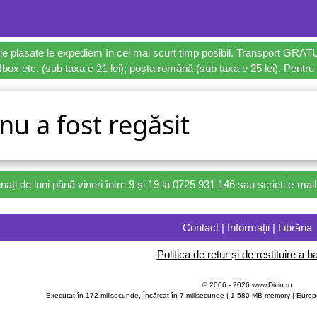
le plasate le expediem în cel mai scurt timp posibil. Transport GRAT
ox etc. (sub taxa e 21 lei); poșta română (sub taxa e 25 lei). Pentru 
 nu a fost regăsit
nați de luni până vineri între 9 și 19 la 0725 931 146 sau scrieți e-ma
Contact | Informații | Librăria
Politica de retur și de restituire a ba
© 2006 - 2026 www.Divin.ro
Executat în 172 milisecunde, Încărcat în
7
milisecunde | 1,580 MB memory | Europ