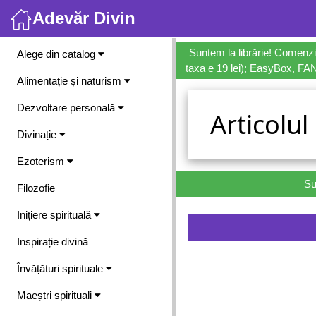
Adevăr Divin
Meniu
Suntem la librărie! Comenzi
Alege din catalog
taxa e 19 lei); EasyBox, FANb
Alimentație și naturism
Dezvoltare personală
Articolul
Divinație
Ezoterism
Su
Filozofie
Inițiere spirituală
Inspirație divină
Învățături spirituale
Maeștri spirituali