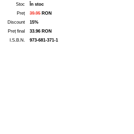
Stoc
În stoc
Preț
39.95
RON
Discount
15%
Preț final
33.96 RON
I.S.B.N.
973-681-371-1