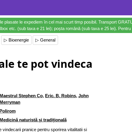
le plasate le expediem în cel mai scurt timp posibil. Transport GRAT
ox etc. (sub taxa e 21 lei); poșta română (sub taxa e 25 lei). Pentru 
▷ Bioenergie
▷ General
ale te pot vindeca
Maestrul Stephen Co
,
Eric. B. Robins
,
John
Merryman
Polirom
Medicină naturistă și tradițională
vindecarii pranice pentru sporirea vitalitatii si