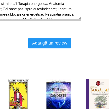
si mintea? Terapia energetica; Anatomia
ne; Cei sase pasi spre autovindecare; Legatura
turarea blocajelor energetice; Respiratia pranica;
ena energetica; Meditatia; Un ghid al
de succes în vindecarea cu energie; Cum sa
energie; Dincolo de sanatatea fizica; Sanatatea
ituala; Programe de exercitii zilnice.
Adaugă un review