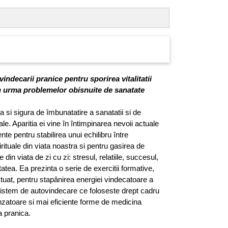
indecarii pranice pentru sporirea vitalitatii
în urma problemelor obisnuite de sanatate
a si sigura de îmbunatatire a sanatatii si de
le. Aparitia ei vine în întimpinarea nevoii actuale
nte pentru stabilirea unui echilibru între
rituale din viata noastra si pentru gasirea de
ile din viata de zi cu zi: stresul, relatiile, succesul,
atea. Ea prezinta o serie de exercitii formative,
ctuat, pentru stapânirea energiei vindecatoare a
 sistem de autovindecare ce foloseste drept cadru
rinzatoare si mai eficiente forme de medicina
a pranica.