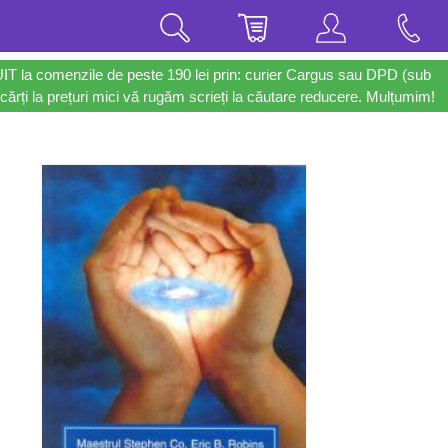
UIT la comenzile de peste 190 lei prin: curier Cargus sau DPD (sub
cărți la prețuri mici vă rugăm scrieți la căutare reducere. Mulțumim!