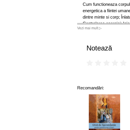
Cum functioneaza corpul 
energetica a fiintei uma
dintre minte si corp; Înla
Controlarea energiei; Igi
Vezi mai mult ▷
autovindecarii; Factori 
ramâi sanatos si plin de 
fizica si dezvoltarea spir
Notează
Recomandări: