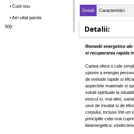
• Cont nou
Detalii
Caracteristici
• Am uitat parola
500
Detalii:
Remedii energetice ale v
si recuperarea rapida 
Cartea ofera o cale simpl
sporire a energiei persona
de metode rapide si eficie
aspectele materiale si spi
solutii spirituale la situati
esecul si, mai ales, sanat
usor de învatat si de efe
corpului, incluse într-un
principiile celei mai cup
bioenergetica: vindecare