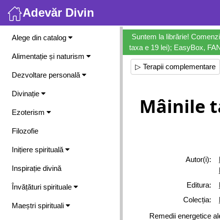
Adevăr Divin
Meniu
Suntem la librărie! Comenzi
Alege din catalog
taxa e 19 lei); EasyBox, FANb
Alimentație și naturism
▷ Terapii complementare
Dezvoltare personală
Divinație
Mâinile t
Ezoterism
Filozofie
Inițiere spirituală
Autor(i):
Inspirație divină
Editura:
Învățături spirituale
Colecția:
Maeștri spirituali
Remedii energetice ale 