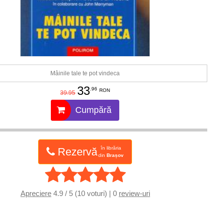
Mâinile tale te pot vindeca
33
.96
RON
39.95
Cumpără
în librăria
Rezervă
din
Brașov
Apreciere
4.9 / 5 (10 voturi) | 0
review-uri