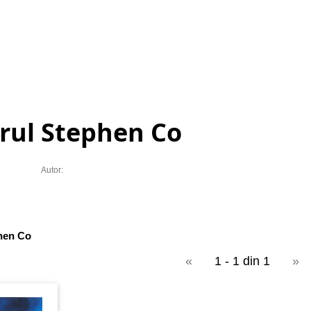
rul Stephen Co
Autor:
hen Co
«
1 - 1 din 1
»