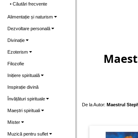
• Căutări frecvente
Alimentație și naturism
Dezvoltare personală
Divinație
Ezoterism
Maest
Filozofie
Inițiere spirituală
Inspirație divină
Învățături spirituale
De la Autor:
Maestrul Step
Maeștri spirituali
Mister
Muzică pentru suflet