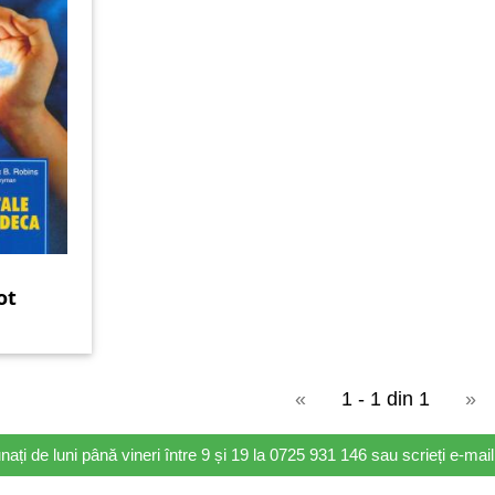
ot
«
1 - 1 din 1
»
nați de luni până vineri între 9 și 19 la 0725 931 146 sau scrieți e-ma