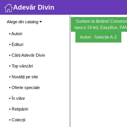
Adevăr Divin
Meniu
Suntem la librărie! Comenzi
Alege din catalog
taxa e 19 lei); EasyBox, FANb
• Autori
Autori - Selecție A-Z
• Edituri
• Cărți Adevăr Divin
• Top vânzări
• Noutăți pe site
• Oferte speciale
• În viitor
• Retipăriri
• Colecții