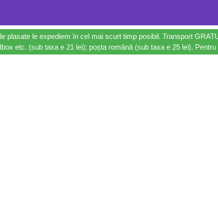
le plasate le expediem în cel mai scurt timp posibil. Transport GRAT
ox etc. (sub taxa e 21 lei); poșta română (sub taxa e 25 lei). Pentru 