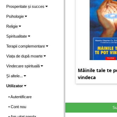
Prosperitate și succes
Psihologie
Religie
Spiritualitate
Terapii complementare
Viața de după moarte
Vindecare spirituală
Mâinile tale te p
Și altele...
vindeca
Utilizator
• Autentificare
• Cont nou
Su
• Am uitat parola