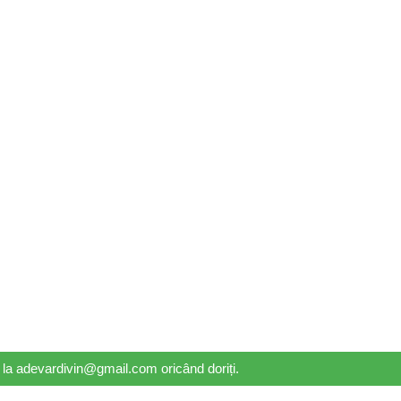
il la adevardivin@gmail.com oricând doriți.