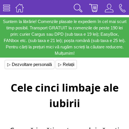
Suntem la librărie! Comenzile plasate le expediem în cel mai scurt
timp posibil. Transport GRATUIT la comenzile de peste 190 lei
prin: curier Cargus sau DPD (sub taxa e 19 lei); EasyBox,
FANbox etc. (sub taxa e 21 lei); poșta română (sub taxa e 25 lei).
Pentru cărți la prețuri mici vă rugăm scrieți la căutare reducere.
Mulțumim!
▷ Dezvoltare personală
▷ Relații
Cele cinci limbaje ale
iubirii