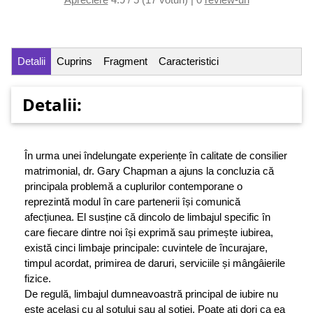
Detalii
Cuprins
Fragment
Caracteristici
Detalii:
În urma unei îndelungate experiențe în calitate de consilier
matrimonial, dr. Gary Chapman a ajuns la concluzia că
principala problemă a cuplurilor contemporane o
reprezintă modul în care partenerii își comunică
afecțiunea. El susține că dincolo de limbajul specific în
care fiecare dintre noi își exprimă sau primește iubirea,
există cinci limbaje principale: cuvintele de încurajare,
timpul acordat, primirea de daruri, serviciile și mângâierile
fizice.
De regulă, limbajul dumneavoastră principal de iubire nu
este același cu al soțului sau al soției. Poate ați dori ca ea