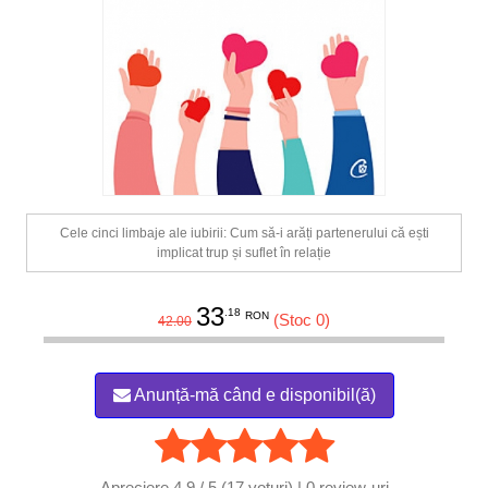
Cele cinci limbaje ale iubirii: Cum să-i arăți partenerului că ești
implicat trup și suflet în relație
33
.18
RON
(Stoc 0)
42.00
Anunță-mă când e disponibil(ă)
Apreciere
4.9 / 5 (17 voturi) | 0
review-uri