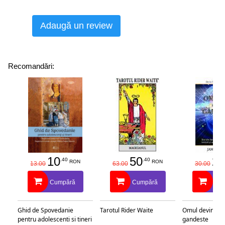
Adaugă un review
Recomandări:
10
50
25
.40
.40
RON
RON
13.00
63.00
30.00
Cumpără
Cumpără
Cu
Ghid de Spovedanie
Tarotul Rider Waite
Omul devine c
pentru adolescenti si tineri
gandeste