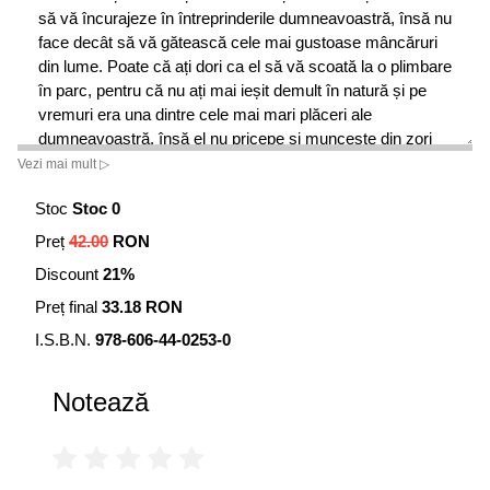
să vă încurajeze în întreprinderile dumneavoastră, însă nu
face decât să vă gătească cele mai gustoase mâncăruri
din lume. Poate că ați dori ca el să vă scoată la o plimbare
în parc, pentru că nu ați mai ieșit demult în natură și pe
vremuri era una dintre cele mai mari plăceri ale
dumneavoastră, însă el nu pricepe și muncește din zori
până-n seară pentru a aduce mai mulți bani în casă. Dacă
Vezi mai mult ▷
amândoi veți învăța să vorbiți și să înțelegeți limbajul
Stoc
Stoc 0
principal de iubire al partenerului, nimic nu vă mai stă în
calea fericirii căminului dumneavoastră, în care, părinți și
Preț
42.00
RON
copii, vă veți simți iubiți și în siguranță. Cartea cuprinde și
Discount
21%
un ghid pentru partener și discuții de grup. Iubirea este cel
mai important cuvânt dintr-o limbă și cel mai derutant.
Preț final
33.18 RON
Scopul acestei cărți nu este să elimine confuziile din jurul
I.S.B.N.
978-606-44-0253-0
acestui cuvânt, iubire, ci să se concentreze asupra acelui
tip de iubire esențial pentru sănătatea noastră afectivă.
Notează