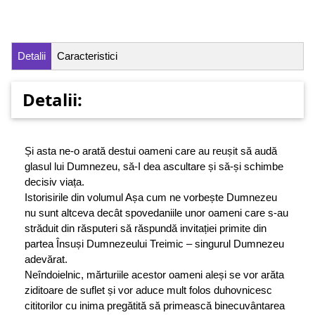
Detalii
Caracteristici
Detalii:
Și asta ne‑o arată destui oameni care au reușit să audă
glasul lui Dumnezeu, să‑I dea ascultare și să‑și schimbe
decisiv viața.
Istorisirile din volumul Așa cum ne vorbește Dumnezeu
nu sunt altceva decât spovedaniile unor oameni care s‑au
străduit din răsputeri să răspundă invitației primite din
partea Însuși Dumnezeului Treimic – singurul Dumnezeu
adevărat.
Neîndoielnic, mărturiile acestor oameni aleși se vor arăta
ziditoare de suflet și vor aduce mult folos duhovnicesc
cititorilor cu inima pregătită să primească binecuvântarea