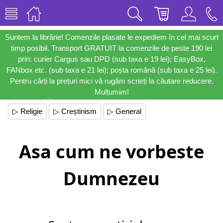
Suntem la librărie! Comenzile plasate le expediem în cel mai scurt
timp posibil. Transport GRATUIT la comenzile de peste 190 lei
prin: curier Cargus sau DPD (sub taxa e 19 lei); EasyBox,
FANbox etc. (sub taxa e 21 lei); poșta română (sub taxa e 25 lei).
Pentru cărți la prețuri mici vă rugăm scrieți la căutare reducere.
Mulțumim!
▷ Religie
▷ Creștinism
▷ General
Asa cum ne vorbeste
Dumnezeu