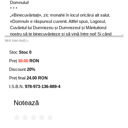
Domnului!
* * *
„«Binecuvântați», zic monahii în locul oricărui alt salut.
«Domnul» e răspunsul cuvenit. Altfel spus, Logosul,
Cuvântul lui Dumnezeu și Dumnezeul și Mântuitorul
nostru să te binecuvânteze și să vină între noi! Și când
Preadulcele Iisus Hristos vine în mijlocul a doi oameni,
Vezi mai mult ▷
atunci își fac loc în sufletele lor iubirea, pacea, smerenia,
Stoc
Stoc 0
mila. Să vă amintiți că binecuvântarea Domnului este
aceea care te duce în Rai. Ca să fim binecuvântați
Preț
30.00
RON
suntem datori să învățăm a cultiva și a trăi neîntrerupt
Discount
20%
binecuvântarea lui Dumnezeu.”
Preț final
24.00 RON
I.S.B.N.
978-973-136-889-4
Notează