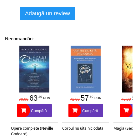
Adaugă un review
Recomandări:
63
57
58
.20
.60
RON
RON
79.00
72.00
73.00
Cumpără
Cumpără
Cu
Opere complete (Neville
Corpul nu uita niciodata
Magia (Secretu
Goddard)