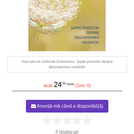
Asa cum ne vorbeste Dumnezeu: Sapte povestiri despre
descoperirea credintei
24
.00
RON
(Stoc 0)
30.00
Anunță-mă când e disponibil(ă)
0
review-uri