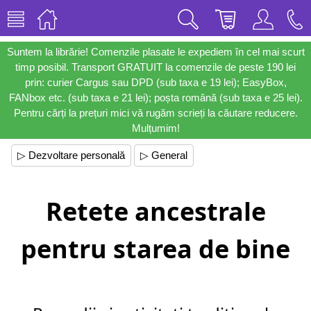
Suntem la librărie! Comenzile plasate le expediem în cel mai scurt
timp posibil. Transport GRATUIT la comenzile de peste 190 lei
prin: curier Cargus sau DPD (sub taxa e 19 lei); EasyBox,
FANbox etc. (sub taxa e 21 lei); poșta română (sub taxa e 25 lei).
Pentru cărți la prețuri mici vă rugăm scrieți la căutare reducere.
Mulțumim!
▷ Dezvoltare personală
▷ General
Retete ancestrale
pentru starea de bine