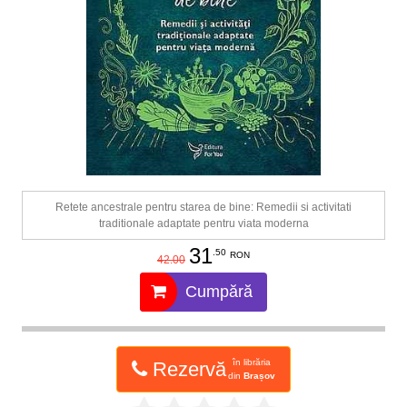
Retete ancestrale pentru starea de bine: Remedii si activitati
traditionale adaptate pentru viata moderna
31
.50
RON
42.00
Cumpără
în librăria
Rezervă
din
Brașov