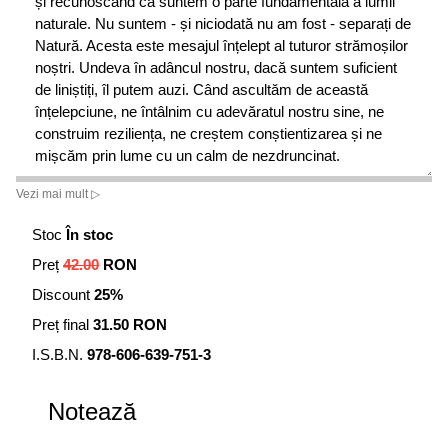
și recunoscând că suntem o parte fundamentală a lumii
naturale. Nu suntem - și niciodată nu am fost - separați de
Natură. Acesta este mesajul înțelept al tuturor strămoșilor
noștri. Undeva în adâncul nostru, dacă suntem suficient
de liniștiți, îl putem auzi. Când ascultăm de această
înțelepciune, ne întâlnim cu adevăratul nostru sine, ne
construim reziliența, ne creștem conștientizarea și ne
mișcăm prin lume cu un calm de nezdruncinat.
Vezi mai mult ▷
Stoc
În stoc
Preț
42.00
RON
Discount
25%
Preț final
31.50 RON
I.S.B.N.
978-606-639-751-3
Notează