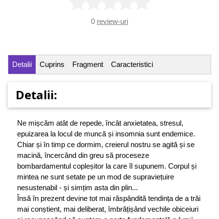
0
review-uri
Detalii
Cuprins
Fragment
Caracteristici
Detalii:
Ne mișcăm atât de repede, încât anxietatea, stresul,
epuizarea la locul de muncă și insomnia sunt endemice.
Chiar și în timp ce dormim, creierul nostru se agită și se
macină, încercând din greu să proceseze
bombardamentul copleșitor la care îl supunem. Corpul și
mintea ne sunt setate pe un mod de supraviețuire
nesustenabil - și simțim asta din plin...
Însă în prezent devine tot mai răspândită tendința de a trăi
mai conștient, mai deliberat, îmbrățișând vechile obiceiuri