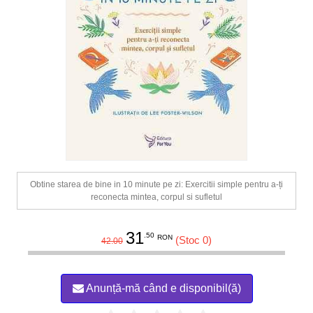
Obtine starea de bine in 10 minute pe zi: Exercitii simple pentru a-ți
reconecta mintea, corpul si sufletul
31
.50
RON
(Stoc 0)
42.00
Anunță-mă când e disponibil(ă)