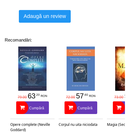
Adaugă un review
Recomandări:
63
57
58
.20
.60
RON
RON
79.00
72.00
73.00
Cumpără
Cumpără
Cu
Opere complete (Neville
Corpul nu uita niciodata
Magia (Secretu
Goddard)