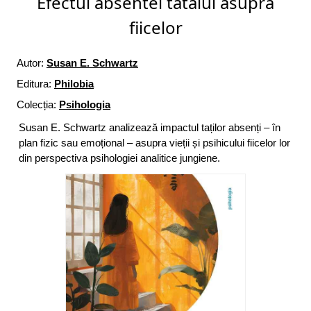
Efectul absentei tatalui asupra
fiicelor
Autor:
Susan E. Schwartz
Editura:
Philobia
Colecția:
Psihologia
Susan E. Schwartz analizează impactul taților absenți – în
plan fizic sau emoțional – asupra vieții și psihicului fiicelor lor
din perspectiva psihologiei analitice jungiene.