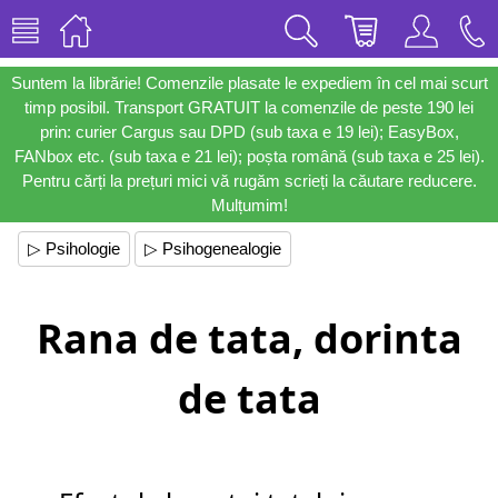
Suntem la librărie! Comenzile plasate le expediem în cel mai scurt
timp posibil. Transport GRATUIT la comenzile de peste 190 lei
prin: curier Cargus sau DPD (sub taxa e 19 lei); EasyBox,
FANbox etc. (sub taxa e 21 lei); poșta română (sub taxa e 25 lei).
Pentru cărți la prețuri mici vă rugăm scrieți la căutare reducere.
Mulțumim!
▷ Psihologie
▷ Psihogenealogie
Rana de tata, dorinta
de tata