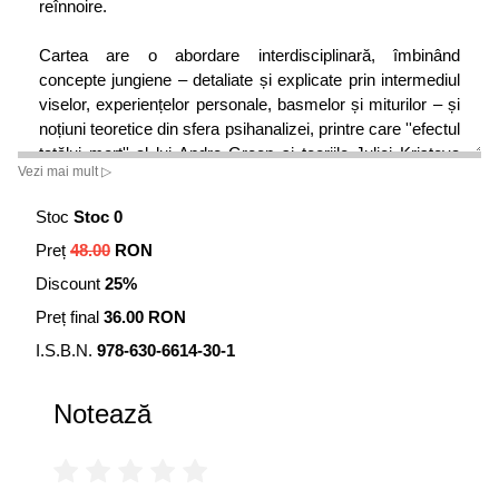
reînnoire.
Cartea are o abordare interdisciplinară, îmbinând
concepte jungiene – detaliate și explicate prin intermediul
viselor, experiențelor personale, basmelor și miturilor – și
noțiuni teoretice din sfera psihanalizei, printre care ''efectul
tatălui mort'' al lui Andre Green și teoriile Juliei Kristeva
Vezi mai mult ▷
referitoare la feminitate și corpul ca abjecție. Prin
explorarea tematicii fiicelor afectate de lipsa tatălui,
Rana
Stoc
Stoc 0
de tată, dorința de tată
este o lucrare extrem de
Preț
48.00
RON
relevanță pentru persoanele care doresc să înțeleagă
dinamica complexă a relației tată-fiică, astfel încât să
Discount
25%
ajungă să se cunoască și să devină ele însele. Iată o
Preț final
36.00 RON
lectură esențială pentru oricine încearcă să elucideze
acest fenomen, dar și pentru psihanaliști, psihologi și alte
I.S.B.N.
978-630-6614-30-1
categorii de terapeuți, specialiști din mediul academic și
studenți interesați de abordările jungiene și postjungiene.
Notează