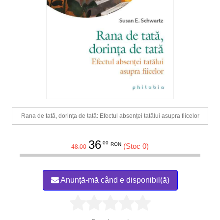
Rana de tată, dorința de tată: Efectul absenței tatălui asupra fiicelor
36
.00
RON
(Stoc 0)
48.00
Anunță-mă când e disponibil(ă)