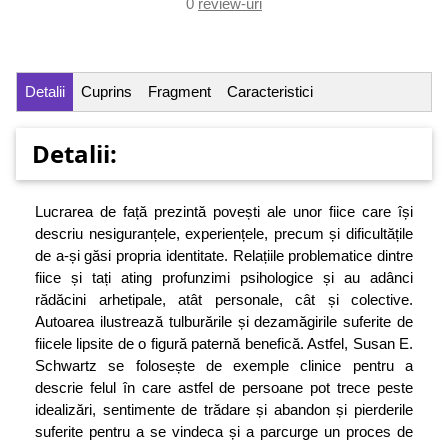
0
review-uri
Detalii
Cuprins
Fragment
Caracteristici
Detalii:
Lucrarea de față prezintă povești ale unor fiice care își
descriu nesiguranțele, experiențele, precum și dificultățile
de a-și găsi propria identitate. Relațiile problematice dintre
fiice și tați ating profunzimi psihologice și au adânci
rădăcini arhetipale, atât personale, cât și colective.
Autoarea ilustrează tulburările și dezamăgirile suferite de
fiicele lipsite de o figură paternă benefică. Astfel, Susan E.
Schwartz se folosește de exemple clinice pentru a
descrie felul în care astfel de persoane pot trece peste
idealizări, sentimente de trădare și abandon și pierderile
suferite pentru a se vindeca și a parcurge un proces de