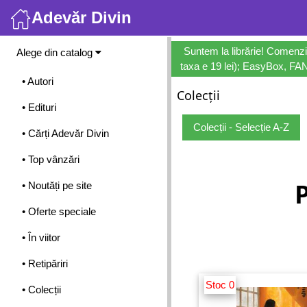
Adevăr Divin
Meniu
Suntem la librărie! Comenzi
Alege din catalog
taxa e 19 lei); EasyBox, FANb
• Autori
Colecții
• Edituri
Colecții - Selecție A-Z
• Cărți Adevăr Divin
• Top vânzări
• Noutăți pe site
• Oferte speciale
• În viitor
• Retipăriri
Stoc 0
• Colecții