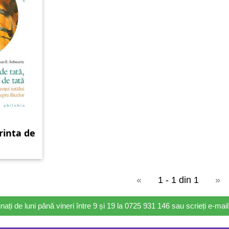
rinta de
«
1 - 1 din 1
»
nați de luni până vineri între 9 și 19 la 0725 931 146 sau scrieți e-ma