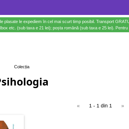
le plasate le expediem în cel mai scurt timp posibil. Transport GRAT
ox etc. (sub taxa e 21 lei); poșta română (sub taxa e 25 lei). Pentru 
Colecția
Psihologia
«
1 - 1 din 1
»