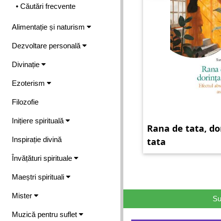
• Căutări frecvente
Alimentație și naturism
Dezvoltare personală
Divinație
Ezoterism
Filozofie
Inițiere spirituală
Rana de tata, do
Inspirație divină
tata
Învățături spirituale
Maeștri spirituali
Mister
Su
Muzică pentru suflet