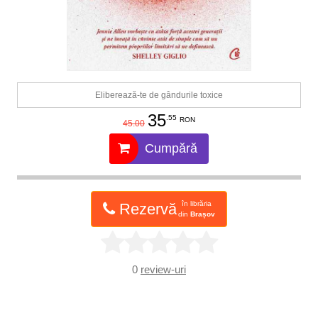
Eliberează-te de gândurile toxice
35
.55
RON
45.00
Cumpără
în librăria
Rezervă
din
Brașov
0
review-uri