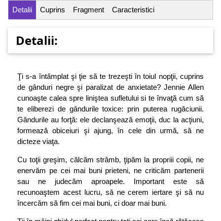
Detalii
Cuprins
Fragment
Caracteristici
Detalii:
Ţi s-a întâmplat şi ţie să te trezeşti în toiul nopţii, cuprins
de gânduri negre şi paralizat de anxietate? Jennie Allen
cunoaşte calea spre liniştea sufletului si te învaţă cum să
te eliberezi de gândurile toxice: prin puterea rugăciunii.
Gândurile au forţă: ele declanşează emoţii, duc la acţiuni,
formează obiceiuri şi ajung, în cele din urmă, să ne
dicteze viaţa.
Cu toţii greşim, călcăm strâmb, ţipăm la propriii copii, ne
enervăm pe cei mai buni prieteni, ne criticăm partenerii
sau ne judecăm aproapele. Important este să
recunoaştem acest lucru, să ne cerem iertare şi să nu
încercăm să fim cei mai buni, ci doar mai buni.