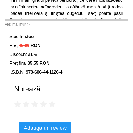
Ţii în mâini ghidul perfect pentru toţi cei care încă rătăcesc
prin întunericul neîncrederii, o călăuză menită să-ţi redea
pacea interioară şi liniştea cugetului, să-ţi poarte paşii
înapoi spre lumina credinţei în sine şi, în cele din urmă, în
Vezi mai mult ▷
Dumnezeu.
Stoc
În stoc
Preț
45.00
RON
Discount
21%
Preț final
35.55 RON
I.S.B.N.
978-606-44-1120-4
Notează
Adaugă un review