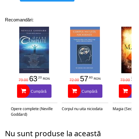
Recomandări:
63
57
58
.20
.60
RON
RON
79.00
72.00
73.00
Cumpără
Cumpără
Cu
Opere complete (Neville
Corpul nu uita niciodata
Magia (Secretu
Goddard)
Nu sunt produse la această