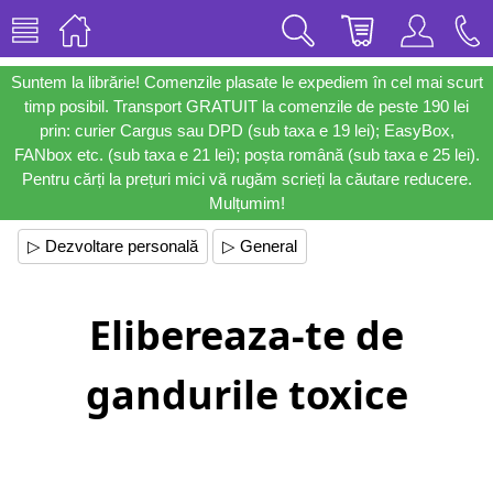
Suntem la librărie! Comenzile plasate le expediem în cel mai scurt
timp posibil. Transport GRATUIT la comenzile de peste 190 lei
prin: curier Cargus sau DPD (sub taxa e 19 lei); EasyBox,
FANbox etc. (sub taxa e 21 lei); poșta română (sub taxa e 25 lei).
Pentru cărți la prețuri mici vă rugăm scrieți la căutare reducere.
Mulțumim!
▷ Dezvoltare personală
▷ General
Elibereaza-te de
gandurile toxice