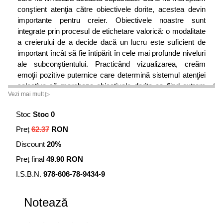
conştient atenţia către obiectivele dorite, acestea devin
importante pentru creier. Obiectivele noastre sunt
integrate prin procesul de etichetare valorică: o modalitate
a creierului de a decide dacă un lucru este suficient de
important încât să fie întipărit în cele mai profunde niveluri
ale subconştientului. Practicând vizualizarea, creăm
emoţii pozitive puternice care determină sistemul atenţiei
selective să marcheze obiectivele dorite ca fiind extrem
Vezi mai mult ▷
de importante şi să le asocieze cu sistemul nostru de
recompense. Vizualizarea funcţionează pentru că, în mod
Stoc
Stoc 0
uimitor, creierul nu face distincţia între o experienţă fizică
Preț
62.37
RON
reală şi o experienţă imaginată cu intensitate.
Discount
20%
Odată ce un obiectiv este integrat în subconştient, creierul
Preț final
49.90 RON
acţionează ca un copoi care caută oportunităţi de a-l
transpune în realitate, investind în această direcţie toată
I.S.B.N.
978-606-78-9434-9
forţa mintală conştientă şi subconştientă. Oamenii
observă şi reacţionează la oportunităţi pe măsură ce
Notează
acestea se ivesc, luând măsurile necesare pentru
atingerea obiectivului. Apoi repetă de mai multe ori acest