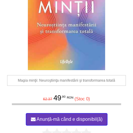
Magia minţii: Neuroştiinţa manifestării şi transformarea totală
49
.90
RON
(Stoc 0)
62.37
Anunță-mă când e disponibil(ă)