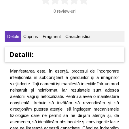
0
review-uri
Detalii
Cuprins
Fragment
Caracteristici
Detalii:
Manifestarea este, în esenţă, procesul de încorporare
intenţionată în subconştient a gândurilor şi a imaginilor
vieţii dorite. Toţi oamenii îşi manifestă intenţiile într-un mod
neinstruit şi neinformat, iar rezultatele sunt adesea
aleatorii, vagi şi nefocalizate. Pentru a avea o manifestare
conştientă, trebuie să învăţăm să revendicăm şi să
direcţionăm puterea atenţiei, să înţelegem mecanismele
fiziologice care ne permit să ne dirijăm atenţia şi, de
asemenea, să identificăm obstacolele şi convingerile false
care ne limitează această capacitate. Când ne îndreptăm