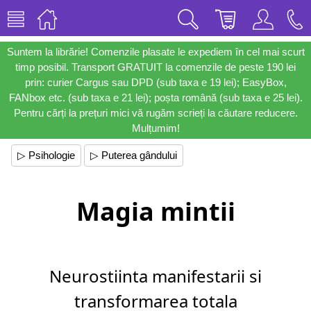
Suntem la librărie! Comenzile plasate le expediem în cel mai scurt
timp posibil. Transport GRATUIT la comenzile de peste 190 lei
prin: curier Cargus sau DPD (sub taxa e 19 lei); EasyBox,
FANbox etc. (sub taxa e 21 lei); poșta română (sub taxa e 25 lei).
Pentru cărți la prețuri mici vă rugăm scrieți la căutare reducere.
Mulțumim!
▷ Psihologie
▷ Puterea gândului
Magia mintii
Neurostiinta manifestarii si
transformarea totala