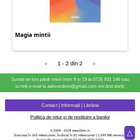
Magia mintii
«
1 - 2 din 2
»
Sunați de luni până vineri între 9 și 19 la 0725 931 146 sau
scrieți e-mail la adevardivin@gmail.com oricând doriți.
Contact | Informații | Librăria
Politica de retur și de restituire a banilor
△
© 2006 - 2026 www.Divin.ro
Executat în 343 milisecunde, Încărcat în
62
milisecunde | 1,495 MB memory |
Europe/Bucharest 06:36:02 09.08.2026 (UTC)