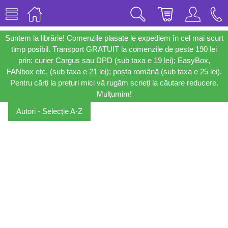
Suntem la librărie! Comenzile plasate le expediem în cel mai scurt
timp posibil. Transport GRATUIT la comenzile de peste 190 lei
prin: curier Cargus sau DPD (sub taxa e 19 lei); EasyBox,
FANbox etc. (sub taxa e 21 lei); poșta română (sub taxa e 25 lei).
Pentru cărți la prețuri mici vă rugăm scrieți la căutare reducere.
Mulțumim!
Autori - Selecție A-Z