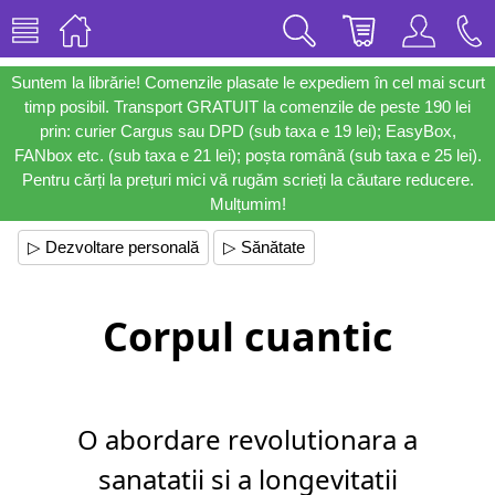
Suntem la librărie! Comenzile plasate le expediem în cel mai scurt
timp posibil. Transport GRATUIT la comenzile de peste 190 lei
prin: curier Cargus sau DPD (sub taxa e 19 lei); EasyBox,
FANbox etc. (sub taxa e 21 lei); poșta română (sub taxa e 25 lei).
Pentru cărți la prețuri mici vă rugăm scrieți la căutare reducere.
Mulțumim!
▷ Dezvoltare personală
▷ Sănătate
Corpul cuantic
O abordare revolutionara a
sanatatii si a longevitatii