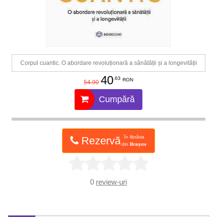
Corpul cuantic. O abordare revoluționară a sănătății și a longevității
40
.63
RON
54.90
Cumpără
în librăria
Rezervă
din
Brașov
0
review-uri