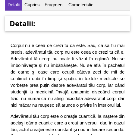
Detalii
Cuprins
Fragment
Caracteristici
Detalii:
Corpul nu e ceea ce crezi tu că este. Sau, ca să fiu mai
precis, adevăratul tău corp nu este ceea ce crezi tu că e.
Adevăratul tău corp nu poate fi văzut în oglindă. Nu se
îmbolnăveşte şi nu îmbătrâneşte. Nu se află în pachetul
de carne şi oase care ocupă câteva zeci de mii de
centimetri cubi în timp şi spaţiu. în textele medicale se
vorbeşte prea puţin despre adevăratul tău corp, iar când
studenţii la medicină învaţă anatomie disecând corpul
fizic, nu numai că nu ating niciodată adevăratul corp, dar
nici măcar nu reuşesc să arunce o privire în interiorul lui.
Adevăratul tău corp este o creaţie cuantică. Ia naştere din
acelaşi câmp cuantic care a creat universul, dar, în cazul
tău, actul creaţiei este constant şi nou în fiecare secundă.