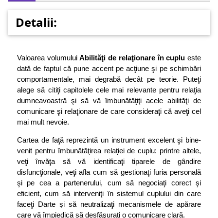
Detalii:
Valoarea volumului
Abilităţi de relaţionare în cuplu
este
dată de faptul că pune accent pe acţiune şi pe schimbări
comportamentale, mai degrabă decât pe teorie. Puteţi
alege să citiţi capitolele cele mai relevante pentru relaţia
dumneavoastră şi să vă îmbunătăţiţi acele abilităţi de
comunicare şi relaţionare de care consideraţi că aveţi cel
mai mult nevoie.
Cartea de faţă reprezintă un instrument excelent şi bine-
venit pentru îmbunătăţirea relaţiei de cuplu: printre altele,
veţi învăţa să vă identificaţi tiparele de gândire
disfuncţionale, veţi afla cum să gestionaţi furia personală
şi pe cea a partenerului, cum să negociaţi corect şi
eficient, cum să interveniţi în sistemul cuplului din care
faceţi Darte și să neutralizaţi mecanismele de apărare
care vă împiedică să desfăşuraţi o comunicare clară.