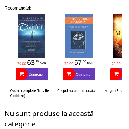
Recomandări:
63
57
58
.20
.60
RON
RON
79.00
72.00
73.00
Cumpără
Cumpără
Cu
Opere complete (Neville
Corpul nu uita niciodata
Magia (Secretu
Goddard)
Nu sunt produse la această
categorie