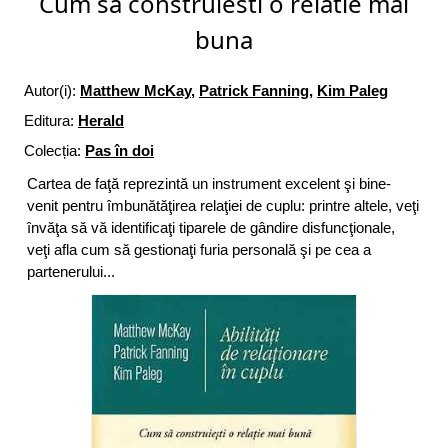
Cum sa construiesti o relatie mai
buna
Autor(i):
Matthew McKay
,
Patrick Fanning
,
Kim Paleg
Editura:
Herald
Colecția:
Pas în doi
Cartea de faţă reprezintă un instrument excelent şi bine-
venit pentru îmbunătăţirea relaţiei de cuplu: printre altele, veţi
învăţa să vă identificaţi tiparele de gândire disfuncţionale,
veţi afla cum să gestionaţi furia personală şi pe cea a
partenerului...