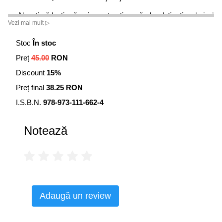
Alegeţi să luaţi măsuri constructive, să abordaţi raţional şi
Vezi mai mult ▷
practic conflictele şi zonele sensibile ale relaţiei
dumneavoastră de cuplu! Prin numeroase exerciţii şi
Stoc
În stoc
exemple, cei trei autori ai cărţii de faţă oferă numeroase
Preț
45.00
RON
soluţii pentru a dezvolta o relaţie pozitivă şi deschisă cu
persoana iubită.
Discount
15%
Preț final
38.25 RON
I.S.B.N.
978-973-111-662-4
Notează
Adaugă un review