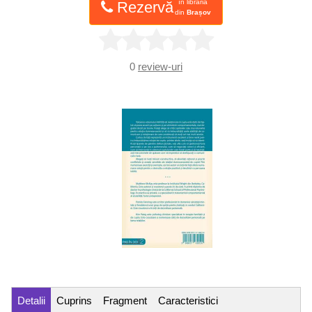
în librăria
Rezervă
din
Brașov
0
review-uri
Detalii
Cuprins
Fragment
Caracteristici