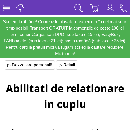
Suntem la librărie! Comenzile plasate le expediem în cel mai scurt
timp posibil. Transport GRATUIT la comenzile de peste 190 lei
prin: curier Cargus sau DPD (sub taxa e 19 lei); EasyBox,
FANbox etc. (sub taxa e 21 lei); poșta română (sub taxa e 25 lei).
Pentru cărți la prețuri mici vă rugăm scrieți la căutare reducere.
Mulțumim!
▷ Dezvoltare personală
▷ Relații
Abilitati de relationare
in cuplu