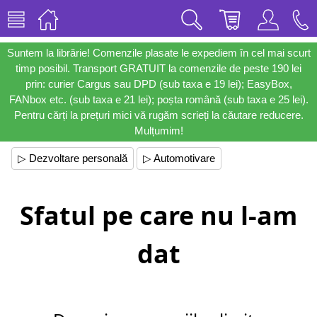
Suntem la librărie! Comenzile plasate le expediem în cel mai scurt
timp posibil. Transport GRATUIT la comenzile de peste 190 lei
prin: curier Cargus sau DPD (sub taxa e 19 lei); EasyBox,
FANbox etc. (sub taxa e 21 lei); poșta română (sub taxa e 25 lei).
Pentru cărți la prețuri mici vă rugăm scrieți la căutare reducere.
Mulțumim!
▷ Dezvoltare personală
▷ Automotivare
Sfatul pe care nu l-am
dat