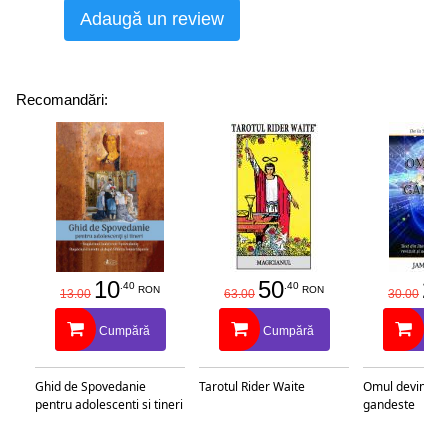
Adaugă un review
Recomandări:
10
50
25
.40
.40
RON
RON
13.00
63.00
30.00
Cumpără
Cumpără
Cu
Ghid de Spovedanie
Tarotul Rider Waite
Omul devine c
pentru adolescenti si tineri
gandeste