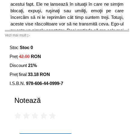
acestui fapt. Ele ne lansează în situaţii în care ne simţim
blocaţi, expuşi, ruşinaţi sau umiliţi, emoţii pe care
încercăm să ni le reprimăm cât timp suntem treji. Totuşi,
aceste vise răscolitoare vor să ne transmită ceva. Ego-ul
nu este un simplu spectator. Deşi pretinde că are cele mai
Vezi mai mult ▷
bune interese, prin neobosita goană după atenţie şi putere,
el ajunge să saboteze însuşi ţelul pe care încearcă să-l
Stoc
Stoc 0
atingă. Ego-ul are nevoie de ajutorul nostru. Dacă vrem o
Preț
42.00
RON
existenţă care să ne mulţumească, trebuie să învăţăm
cum să ne eliberăm din strânsoarea sa.
Discount
21%
Preț final
33.18 RON
I.S.B.N.
978-606-44-0999-7
Notează