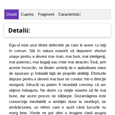
Detalii
Cuprins
Fragment
Caracteristici
Detalii:
Ego-ul este unul dintre defectele pe care le avem cu toţii
în comun. Stă în natura noastră să depunem eforturi
uriaşe pentru a deveni mai mari, mai buni, mai inteligenţi,
mai puternici, mai bogaţi sau chiar mai atractivi. Însă, prin
aceste încercări, ne lăsăm umbriţi de o apăsătoare stare
de epuizare şi îndoială faţă de propriile abilităţi. Eforturile
depuse pentru a deveni mai buni ne conduc într-o direcţie
nesigură, întrucât nu putem fi niciodată convinşi că am
obţinut îndeajuns. Ne dorim ca vieţile noastre să fie mai
bune, dar acest proces ne slăbeşte. Dezamăgirea este
consecinţa inevitabilă a ambiţiei duse la nesfârşit, iar
amărăciunea, un refren care e auzit când lucrurile nu
merg bine. Visele ne pot oferi o imagine clară asupra