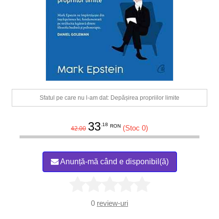
Sfatul pe care nu l-am dat: Depășirea propriilor limite
33
.18
RON
(Stoc 0)
42.00
Anunță-mă când e disponibil(ă)
0
review-uri