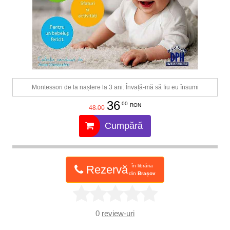
Montessori de la naștere la 3 ani: Învață-mă să fiu eu însumi
36
.00
RON
48.00
Cumpără
în librăria
Rezervă
din
Brașov
0
review-uri