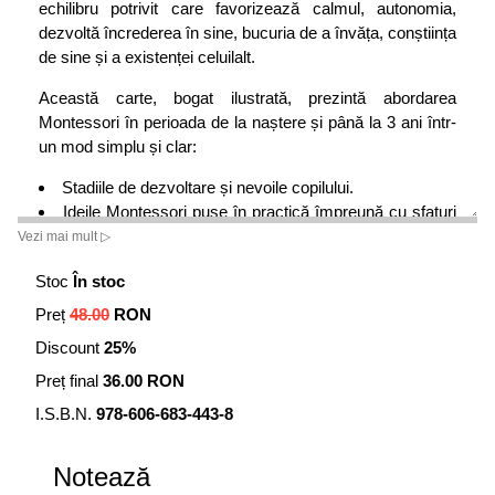
echilibru potrivit care favorizează calmul, autonomia,
dezvoltă încrederea în sine, bucuria de a învăța, conștiința
de sine și a existenței celuilalt.
Această carte, bogat ilustrată, prezintă abordarea
Montessori în perioada de la naștere și până la 3 ani într-
un mod simplu și clar:
Stadiile de dezvoltare și nevoile copilului.
Ideile Montessori puse în practică împreună cu sfaturi
concrete și exemple precise.
Vezi mai mult ▷
Peste 100 de activități pedagogice ușor de pus în
Stoc
În stoc
practică.
Mărturii ale specialiștilor și profesioniștilor Montessori.
Preț
48.00
RON
Discount
25%
Charlotte Poussin este educatoare Montessori,
absolventă a Asociației Internaționale Montessori în anul
Preț final
36.00 RON
2000. Și-a desfășurat activitatea în Argentina, în Brazilia,
I.S.B.N.
978-606-683-443-8
în Franța și în Canada. A condus o școală Montessori și
este autoarea casetelor pedagogice Montessori. Aplică
principiile montessoriene împreună cu cei cinci copii ai ei.
Notează