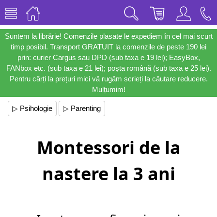
Suntem la librărie! Comenzile plasate le expediem în cel mai scurt
timp posibil. Transport GRATUIT la comenzile de peste 190 lei
prin: curier Cargus sau DPD (sub taxa e 19 lei); EasyBox,
FANbox etc. (sub taxa e 21 lei); poșta română (sub taxa e 25 lei).
Pentru cărți la prețuri mici vă rugăm scrieți la căutare reducere.
Mulțumim!
▷ Psihologie
▷ Parenting
Montessori de la
nastere la 3 ani