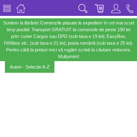
Suntem la librărie! Comenzile plasate le expediem în cel mai scurt
timp posibil. Transport GRATUIT la comenzile de peste 190 lei
prin: curier Cargus sau DPD (sub taxa e 19 lei); EasyBox,
FANbox etc. (sub taxa e 21 lei); poșta română (sub taxa e 25 lei).
Pentru cărți la prețuri mici vă rugăm scrieți la căutare reducere.
Mulțumim!
Autori - Selecție A-Z