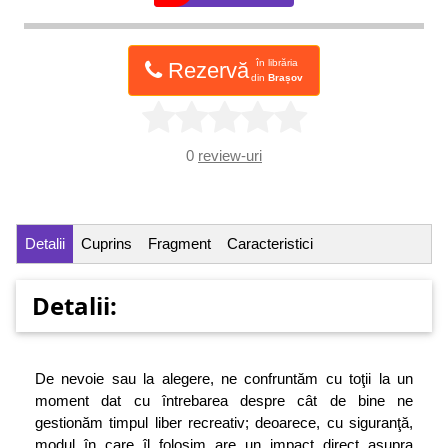
în librăria
Rezervă
din
Brașov
0
review-uri
Detalii
Cuprins
Fragment
Caracteristici
Detalii:
De nevoie sau la alegere, ne confruntăm cu toţii la un
moment dat cu întrebarea despre cât de bine ne
gestionăm timpul liber recreativ; deoarece, cu siguranţă,
modul în care îl folosim are un impact direct asupra