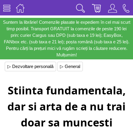
Suntem la librărie! Comenzile plasate le expediem în cel mai scurt
timp posibil. Transport GRATUIT la comenzile de peste 190 lei
prin: curier Cargus sau DPD (sub taxa e 19 lei); EasyBox,
FANbox etc. (sub taxa e 21 lei); poșta română (sub taxa e 25 lei).
Pentru cărți la prețuri mici vă rugăm scrieți la căutare reducere.
Mulțumim!
▷ Dezvoltare personală
▷ General
Stiinta fundamentala,
dar si arta de a nu trai
doar sa muncesti