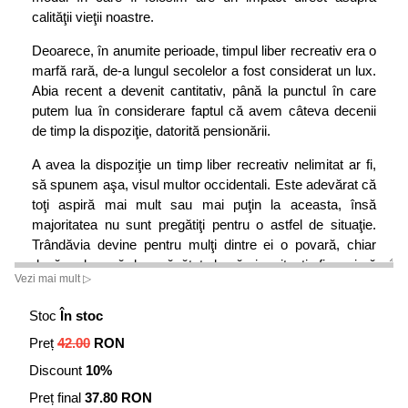
calităţii vieţii noastre.
Deoarece, în anumite perioade, timpul liber recreativ era o
marfă rară, de-a lungul secolelor a fost considerat un lux.
Abia recent a devenit cantitativ, până la punctul în care
putem lua în considerare faptul că avem câteva decenii
de timp la dispoziţie, datorită pensionării.
A avea la dispoziţie un timp liber recreativ nelimitat ar fi,
să spunem aşa, visul multor occidentali. Este adevărat că
toţi aspiră mai mult sau mai puţin la aceasta, însă
majoritatea nu sunt pregătiţi pentru o astfel de situaţie.
Trândăvia devine pentru mulţi dintre ei o povară, chiar
dacă se bucură de o sănătate bună şi o situaţie financiară
Vezi mai mult ▷
confortabilă.
Stoc
În stoc
În general, se spune că ne vom bucura de timpul liber
recreativ „mai târziu''. Însă adesea, din cauza unei
Preț
42.00
RON
pensionări anticipate sau a unei demiteri, acest „mai
Discount
10%
târziu''... soseşte prea devreme! Şi ne simţim încurcaţi de
Preț final
37.80 RON
un timp liber cu care nu suntem obişnuiţi. Visul prinde