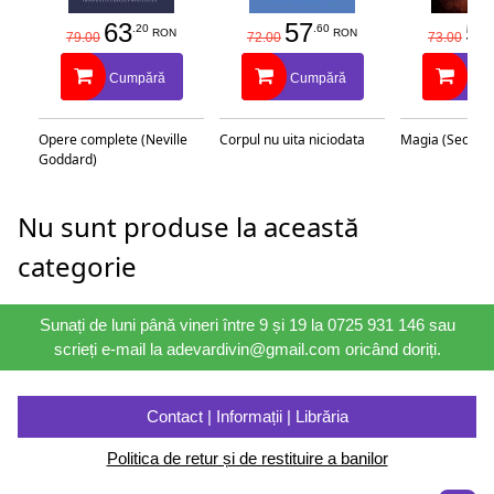
63
57
58
.20
.60
RON
RON
79.00
72.00
73.00
Cumpără
Cumpără
Cu
Opere complete (Neville
Corpul nu uita niciodata
Magia (Secretu
Goddard)
Nu sunt produse la această
categorie
Sunați de luni până vineri între 9 și 19 la 0725 931 146 sau
scrieți e-mail la adevardivin@gmail.com oricând doriți.
Contact | Informații | Librăria
Politica de retur și de restituire a banilor