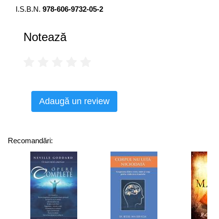
contur, dar realitatea se dovedeşte a fi în ceaţă. Accesul
I.S.B.N.
978-606-9732-05-2
brusc la timp liber recreativ, indiferent dacă am avut o
slujbă stimulatoare sau deprimantă, reprezintă pentru
Notează
mulţi dintre noi un eveniment destabilizator.
Adaugă un review
Recomandări: