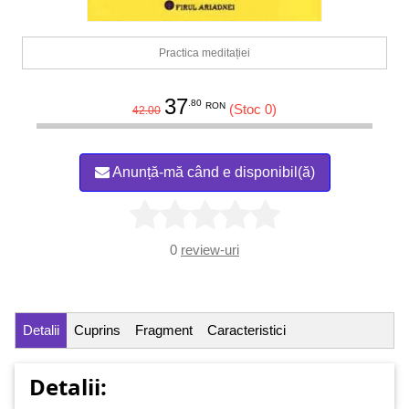
Practica meditației
37
.80
RON
(Stoc 0)
42.00
Anunță-mă când e disponibil(ă)
0
review-uri
Detalii
Cuprins
Fragment
Caracteristici
Detalii: