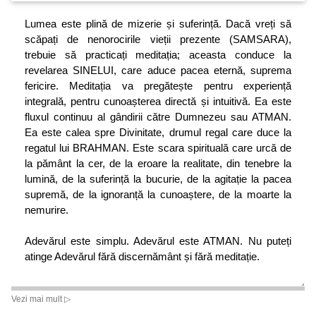
Lumea este plină de mizerie și suferință. Dacă vreți să
scăpați de nenorocirile vieții prezente (SAMSARA),
trebuie să practicați meditația; aceasta conduce la
revelarea SINELUI, care aduce pacea eternă, suprema
fericire. Meditația va pregătește pentru experiență
integrală, pentru cunoașterea directă și intuitivă. Ea este
fluxul continuu al gândirii către Dumnezeu sau ATMAN.
Ea este calea spre Divinitate, drumul regal care duce la
regatul lui BRAHMAN. Este scara spirituală care urcă de
la pământ la cer, de la eroare la realitate, din tenebre la
lumină, de la suferință la bucurie, de la agitație la pacea
supremă, de la ignoranță la cunoaștere, de la moarte la
nemurire.
Adevărul este simplu. Adevărul este ATMAN. Nu puteți
atinge Adevărul fără discernământ și fără meditație.
Vezi mai mult ▷