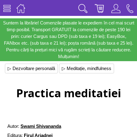
Suntem la librărie! Comenzile plasate le expediem în cel mai scurt
timp posibil. Transport GRATUIT la comenzile de peste 190 lei
prin: curier Cargus sau DPD (sub taxa e 19 lei); EasyBox,
FANbox etc. (sub taxa e 21 lei); poșta română (sub taxa e 25 lei).
Pentru cărți la prețuri mici vă rugăm scrieți la căutare reducere.
Mulțumim!
▷ Dezvoltare personală
▷ Meditație, mindfulness
Practica meditatiei
Autor:
Swami Shivananda
Editura:
Firul Ariadnei