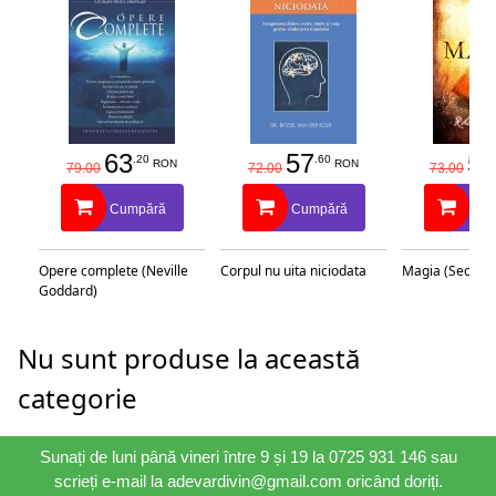
63
57
58
.20
.60
RON
RON
79.00
72.00
73.00
Cumpără
Cumpără
Cu
Opere complete (Neville
Corpul nu uita niciodata
Magia (Secretu
Goddard)
Nu sunt produse la această
categorie
Sunați de luni până vineri între 9 și 19 la 0725 931 146 sau
scrieți e-mail la adevardivin@gmail.com oricând doriți.