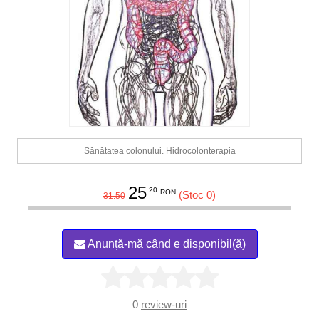
Sănătatea colonului. Hidrocolonterapia
25
.20
RON
(Stoc 0)
31.50
Anunță-mă când e disponibil(ă)
0
review-uri