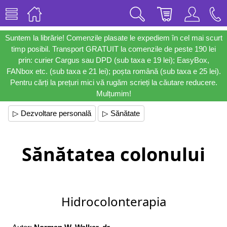
Suntem la librărie! Comenzile plasate le expediem în cel mai scurt
timp posibil. Transport GRATUIT la comenzile de peste 190 lei
prin: curier Cargus sau DPD (sub taxa e 19 lei); EasyBox,
FANbox etc. (sub taxa e 21 lei); poșta română (sub taxa e 25 lei).
Pentru cărți la prețuri mici vă rugăm scrieți la căutare reducere.
Mulțumim!
▷ Dezvoltare personală
▷ Sănătate
Sănătatea colonului
Hidrocolonterapia