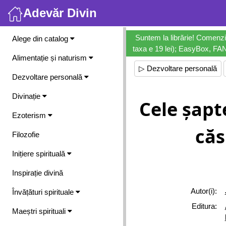
Adevăr Divin
Meniu
Suntem la librărie! Comenzi
Alege din catalog
taxa e 19 lei); EasyBox, FANb
Alimentație și naturism
▷ Dezvoltare personală
Dezvoltare personală
Divinație
Cele șapte
Ezoterism
căs
Filozofie
Inițiere spirituală
Inspirație divină
Autor(i):
Învățături spirituale
Editura:
Maeștri spirituali