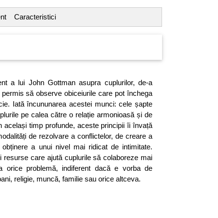
nt
Caracteristici
nt a lui John Gottman asupra cuplurilor, de-a
-a permis să observe obiceiurile care pot închega
cie. Iată încununarea acestei munci: cele șapte
plurile pe calea către o relație armonioasă și de
 același timp profunde, aceste principii îi învață
odalități de rezolvare a conflictelor, de creare a
obținere a unui nivel mai ridicat de intimitate.
și resurse care ajută cuplurile să colaboreze mai
va orice problemă, indiferent dacă e vorba de
ani, religie, muncă, familie sau orice altceva.