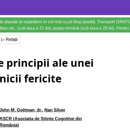
le plasate le expediem în cel mai scurt timp posibil. Transport GRAT
ox etc. (sub taxa e 21 lei); poșta română (sub taxa e 25 lei). Pentru 
▷ Relații
 principii ale unei
nicii fericite
John M. Gottman, dr.
,
Nan Silver
ASCR (Asociația de Științe Cognitive din
România)