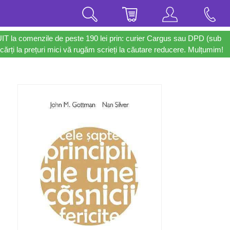
UIT la comenzile de peste 190 lei prin: curier Cargus sau DPD (sub
cărți la prețuri mici vă rugăm scrieți la căutare reducere. Mulțumim!