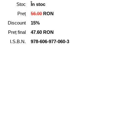
Stoc
În stoc
Preț
56.00
RON
Discount
15%
Preț final
47.60 RON
I.S.B.N.
978-606-977-060-3