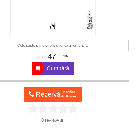
Cele șapte principii ale unei căsnicii fericite
47
.60
RON
56.00
Cumpără
în librăria
Rezervă
din
Brașov
0
review-uri