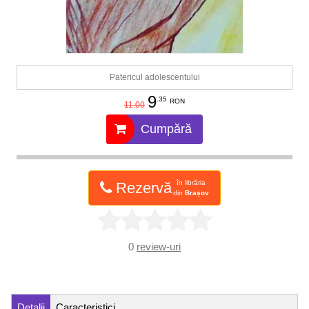
Patericul adolescentului
9
.35
RON
11.00
Cumpără
în librăria
Rezervă
din
Brașov
0
review-uri
Detalii
Caracteristici