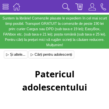
Suntem la librărie! Comenzile plasate le expediem în cel mai scurt
timp posibil. Transport GRATUIT la comenzile de peste 190 lei
prin: curier Cargus sau DPD (sub taxa e 19 lei); EasyBox,
FANbox etc. (sub taxa e 21 lei); poșta română (sub taxa e 25 lei).
Pentru cărți la prețuri mici vă rugăm scrieți la căutare reducere.
Mulțumim!
▷ Și altele...
▷ Cărți pentru adolescenți
Patericul
adolescentului