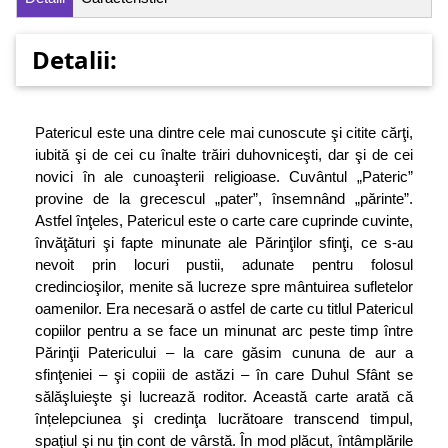
Detalii:
Patericul este una dintre cele mai cunoscute şi citite cărţi,
iubită şi de cei cu înalte trăiri duhovniceşti, dar şi de cei
novici în ale cunoaşterii religioase. Cuvântul „Pateric”
provine de la grecescul „pater”, însemnând „părinte”.
Astfel înţeles, Patericul este o carte care cuprinde cuvinte,
învăţături şi fapte minunate ale Părinţilor sfinţi, ce s-au
nevoit prin locuri pustii, adunate pentru folosul
credincioşilor, menite să lucreze spre mântuirea sufletelor
oamenilor. Era necesară o astfel de carte cu titlul Patericul
copiilor pentru a se face un minunat arc peste timp între
Părinţii Patericului – la care găsim cununa de aur a
sfinţeniei – şi copiii de astăzi – în care Duhul Sfânt se
sălăşluieşte şi lucrează roditor. Această carte arată că
înțelepciunea şi credinţa lucrătoare transcend timpul,
spaţiul şi nu ţin cont de vârstă. În mod plăcut, întâmplările