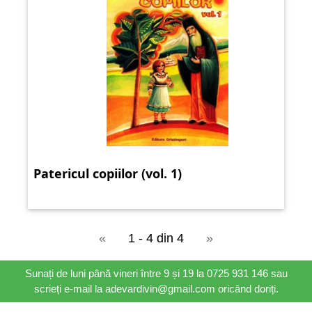
Patericul copiilor (vol. 1)
«
1 - 4 din 4
»
Sunați de luni până vineri între 9 și 19 la 0725 931 146 sau
scrieți e-mail la adevardivin@gmail.com oricând doriți.