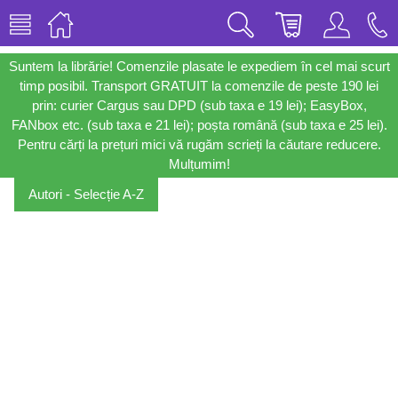
Suntem la librărie! Comenzile plasate le expediem în cel mai scurt
timp posibil. Transport GRATUIT la comenzile de peste 190 lei
prin: curier Cargus sau DPD (sub taxa e 19 lei); EasyBox,
FANbox etc. (sub taxa e 21 lei); poșta română (sub taxa e 25 lei).
Pentru cărți la prețuri mici vă rugăm scrieți la căutare reducere.
Mulțumim!
Autori - Selecție A-Z