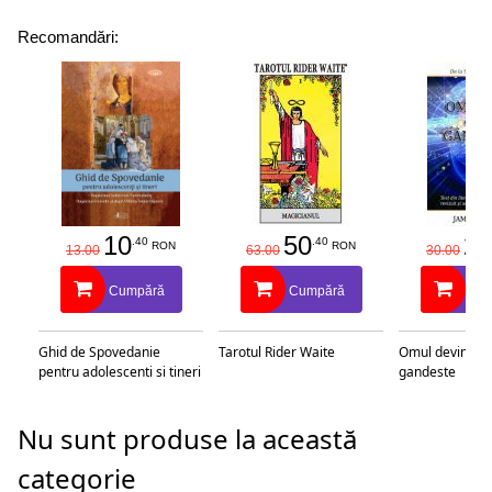
,,Nu e loc de indoiala [...] el e pe bune." - Time Out
Recomandări:
10
50
25
.40
.40
RON
RON
13.00
63.00
30.00
Cumpără
Cumpără
Cu
Ghid de Spovedanie
Tarotul Rider Waite
Omul devine c
pentru adolescenti si tineri
gandeste
Nu sunt produse la această
categorie