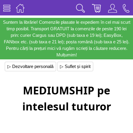
Suntem la librărie! Comenzile plasate le expediem în cel mai scurt
timp posibil. Transport GRATUIT la comenzile de peste 190 lei
prin: curier Cargus sau DPD (sub taxa e 19 lei); EasyBox,
FANbox etc. (sub taxa e 21 lei); poșta română (sub taxa e 25 lei).
Pentru cărți la prețuri mici vă rugăm scrieți la căutare reducere.
Mulțumim!
▷ Dezvoltare personală
▷ Suflet și spirit
MEDIUMSHIP pe
intelesul tuturor