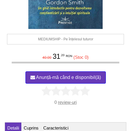
MEDIUMSHIP - Pe înțelesul tuturor
31
.20
RON
(Stoc 0)
40.00
Anunță-mă când e disponibil(ă)
0
review-uri
Detalii
Cuprins
Caracteristici