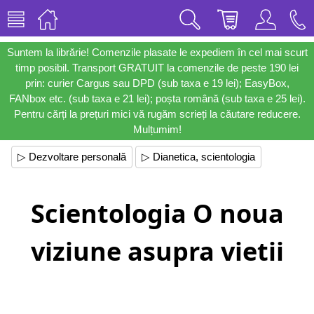
Suntem la librărie! Comenzile plasate le expediem în cel mai scurt
timp posibil. Transport GRATUIT la comenzile de peste 190 lei
prin: curier Cargus sau DPD (sub taxa e 19 lei); EasyBox,
FANbox etc. (sub taxa e 21 lei); poșta română (sub taxa e 25 lei).
Pentru cărți la prețuri mici vă rugăm scrieți la căutare reducere.
Mulțumim!
▷ Dezvoltare personală
▷ Dianetica, scientologia
Scientologia O noua
viziune asupra vietii