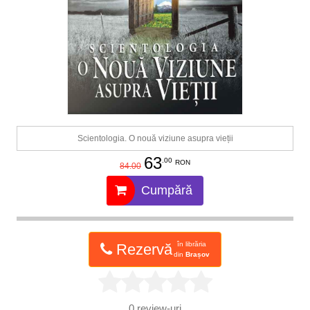
Scientologia. O nouă viziune asupra vieții
63
.00
RON
84.00
Cumpără
în librăria
Rezervă
din
Brașov
0
review-uri