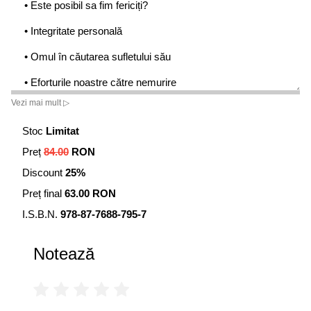
• Este posibil sa fim fericiți?
• Integritate personală
• Omul în căutarea sufletului său
• Eforturile noastre către nemurire
Vezi mai mult ▷
• Cele opt dinamici care cuprind viața în sine
Stoc
Limitat
•
Triunghiul Afinitate, Realitate și Comunicare
care ne
oferă componentele referitoare la relații interpersonale
Preț
84.00
RON
Discount
25%
• Căsătoria
Preț final
63.00 RON
• Cum să trăim alături de copii
I.S.B.N.
978-87-7688-795-7
• Ce este Măreția?
Notează
• Două reguli pentru o viață mai fericită
• Personalitate socială și antisocială
• Legea părții terțe ce dezvăluie cauza conflictului