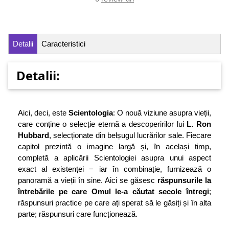
Detalii
Caracteristici
Detalii:
Aici, deci, este
Scientologia
: O nouă viziune asupra vieții,
care conține o selecție eternă a descoperirilor lui
L. Ron
Hubbard
, selecționate din belșugul lucrărilor sale. Fiecare
capitol prezintă o imagine largă și, în același timp,
completă a aplicării Scientologiei asupra unui aspect
exact al existenței − iar în combinație, furnizează o
panoramă a vieții în sine. Aici se găsesc
răspunsurile la
întrebările pe care Omul le-a căutat secole întregi
;
răspunsuri practice pe care ați sperat să le găsiți și în alta
parte; răspunsuri care funcționează.