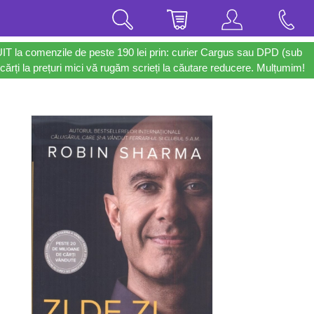
UIT la comenzile de peste 190 lei prin: curier Cargus sau DPD (sub
cărți la prețuri mici vă rugăm scrieți la căutare reducere. Mulțumim!