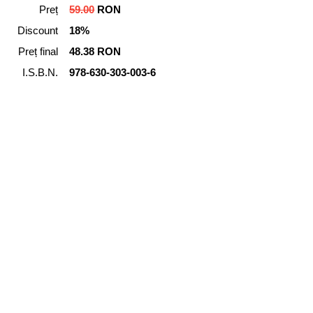
Preț
59.00
RON
Discount
18%
Preț final
48.38 RON
I.S.B.N.
978-630-303-003-6