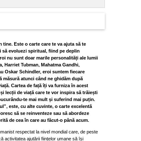
 tine. Este o carte care te va ajuta să te
i să evoluezi spiritual, fiind pe deplin
roi nu sunt doar marile personalități ale lumii
, Harriet Tubman, Mahatma Gandhi,
u Oskar Schindler, eroi suntem fiecare
ită măsură atunci când ne ghidăm după
ață. Cartea de față îți va furniza în acest
i lecții de viață care te vor inspira să trăiești
ucurându-te mai mult și suferind mai puțin.
ul”, este, cu alte cuvinte, o carte excelentă
i doresc să se reinventeze sau să abordeze
erită de cea în care au făcut-o până acum.
manist respectat la nivel mondial care, de peste
ă activitatea ajutării ființelor umane să își