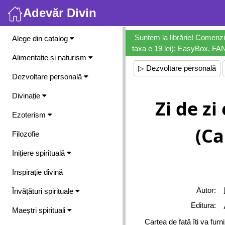
Adevăr Divin
Meniu
Suntem la librărie! Comenzi
Alege din catalog
taxa e 19 lei); EasyBox, FANb
Alimentație și naturism
▷ Dezvoltare personală
Dezvoltare personală
Divinație
Zi de zi
Ezoterism
(Ca
Filozofie
Inițiere spirituală
Inspirație divină
Autor:
Învățături spirituale
Editura:
Maeștri spirituali
Cartea de față îți va furn