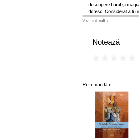
descopere harul și magia 
doresc. Considerat a fi un
măiestrie personală din 
Vezi mai mult ▷
alcătuită din miliardari ce
numeroase companii care 
autorului, printre care s
Notează
apărute la editura ACT și 
Lider fără funcție s-au v
în peste 92 de limbi și 
numere astăzi printre cei ma
„Noi am devenit o nație 
prea slăbită. Am deveni
Recomandări:
hedoniști, care caută pe
lux.„ (Robin Sharma, „Z
Ideea cărții a fost inspir
Sharma, care, la începutu
deși câștiga bine și întru
un om de succes, se simț
vedere creativ și nu mai