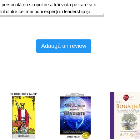
personală cu scopul de a trăi viața pe care și-o
ul dintre cei mai buni experți în leadership și
lume, Robin Sharma are o clientelă selectă
lebri, sportivi profesioniști emblematici și
figurează în topul Fortune 100. Bestsellerele
e numără: Clubul 5 a.m, Ghidul măreției (ambele
Adaugă un review
Politon), Călugărul care și-a vândut Ferrari-ul și
ândut în milioane de exemplare și au fost traduse
dialecte, ceea ce face ca Robin Sharma să se
i citiți scriitori în viață.
prea ușor de rănit, teribil de delicată și mult
t o societate de nemulțumiți, mofturoși și
ste tot și încontinuu doar confort, plăcere și
i de zi erou. Manifestul”)
ată de însăși povestea de viață a lui Robin
l carierei sale, deși era un avocat de succes,
nea teoretic toate condițiile pentru a se considera
ea gol pe dinăuntru, nesatisfăcut din punct de
 reușea să se regăsească. Prin urmare, a