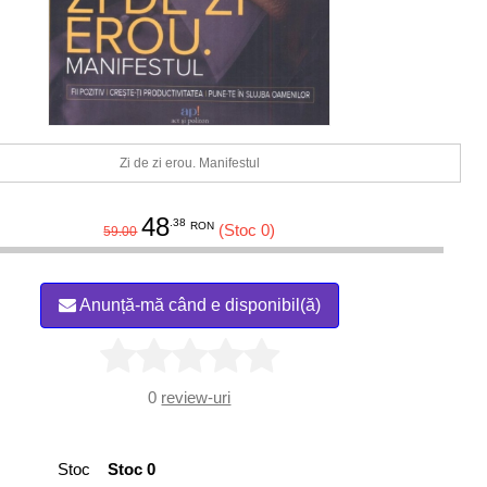
Zi de zi erou. Manifestul
48
.38
RON
(Stoc 0)
59.00
Anunță-mă când e disponibil(ă)
0
review-uri
Stoc
Stoc 0