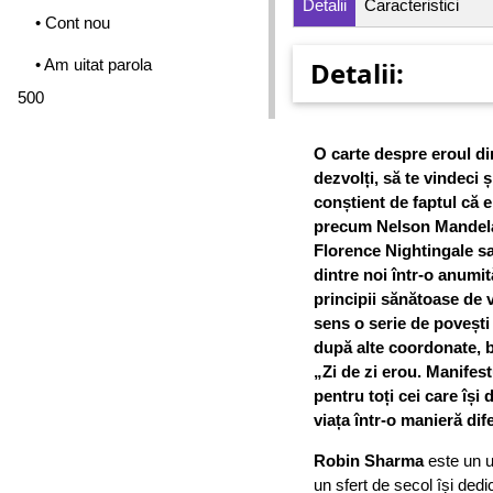
Detalii
Caracteristici
• Cont nou
• Am uitat parola
Detalii:
500
O carte despre eroul din
dezvolți, să te vindeci ș
conștient de faptul că e
precum Nelson Mandela
Florence Nightingale sa
dintre noi într-o anum
principii sănătoase de vi
sens o serie de povești ș
după alte coordonate, b
„Zi de zi erou. Manifest
pentru toți cei care îș
viața într-o manieră dif
Robin Sharma
este un u
un sfert de secol își dedic