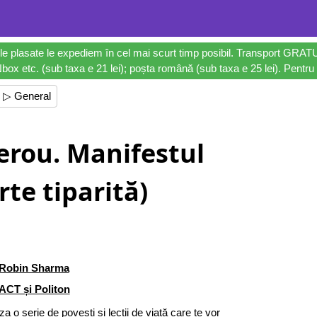
le plasate le expediem în cel mai scurt timp posibil. Transport GRAT
ox etc. (sub taxa e 21 lei); poșta română (sub taxa e 25 lei). Pentru 
▷ General
 erou. Manifestul
rte tiparită)
Robin Sharma
ACT și Politon
iza o serie de povești și lecții de viață care te vor