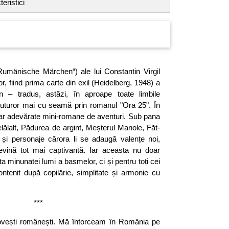
eristici
umänische Märchen“) ale lui Constantin Virgil
or, fiind prima carte din exil (Heidelberg, 1948) a
ân – tradus, astăzi, în aproape toate lim­bi­le
tuturor mai cu seamă prin romanul "Ora 25". În
ar adevărate mini-romane de aventuri. Sub pana
elălalt, Pădurea de argint, Meșterul Manole, Făt-
 și personaje cărora li se adaugă valențe noi,
evină tot mai captivantă. Iar aceasta nu doar
sta minunatei lumi a basmelor, ci și pentru toți cei
ntenit după copilărie, simplitate și armonie cu
***
ovești românești. Mă întorceam în România pe