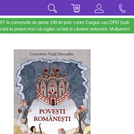
UIT la comenzile de peste 190 lei prin: curier Cargus sau DPD (sub
cărți la prețuri mici vă rugăm scrieți la căutare reducere. Mulțumim!