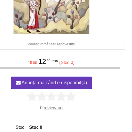
Povești românești repovestite
12
.00
RON
(Stoc 0)
15.00
Anunță-mă când e disponibil(ă)
0
review-uri
Stoc
Stoc 0