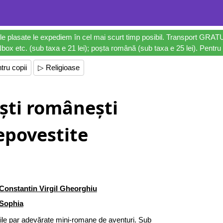
le plasate le expediem în cel mai scurt timp posibil. Transport GRAT
ox etc. (sub taxa e 21 lei); poșta română (sub taxa e 25 lei). Pentru 
tru copii
▷ Religioase
ști românești
epovestite
Constantin Virgil Gheorghiu
Sophia
ile par adevărate mini-romane de aventuri. Sub