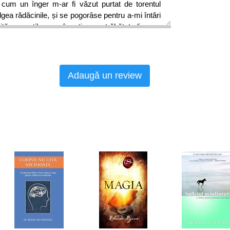
i cum un înger m-ar fi văzut purtat de torentul
gea rădăcinile, și se pogorâse pentru a-mi întări
ită poveștilor românești am străbătut din nou
eu și m-am cufundat iarăși ca într-un râu până în
mânesc, scrutând personaje miraculoase.”
• Constantin Virgil Gheorghiu
Adaugă un review