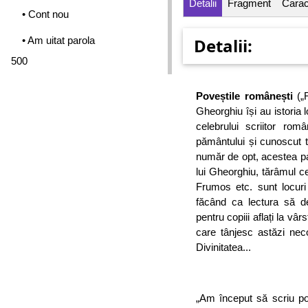
Detalii
Fragment
Caract
• Cont nou
• Am uitat parola
Detalii:
500
Poveștile românești
(„R
Gheorghiu își au istoria l
celebrului scriitor rom
pământului și cunoscut 
număr de opt, acestea p
lui Gheorghiu, tărâmul c
Frumos etc. sunt locuri
făcând ca lectura să d
pentru copiii aflați la vâr
care tânjesc astăzi neco
Divinitatea...
„Am început să scriu p