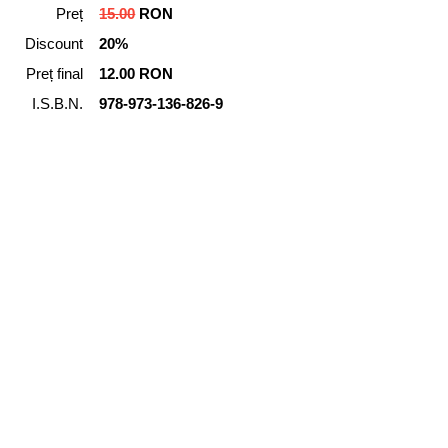
Preț
15.00
RON
Discount
20%
Preț final
12.00 RON
I.S.B.N.
978-973-136-826-9