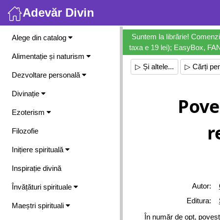
Adevăr Divin
Meniu
Suntem la librărie! Comenzi
Alege din catalog
taxa e 19 lei); EasyBox, FANb
Alimentație și naturism
▷ Și altele...
▷ Cărți pen
Dezvoltare personală
Divinație
Pove
Ezoterism
r
Filozofie
Inițiere spirituală
Inspirație divină
Autor:
Învățături spirituale
Editura:
Maeștri spirituali
În număr de opt, poveșt