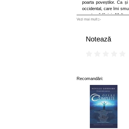
poarta poveștilor. Ca ș
occidental, care îmi smul
aceste rădăcini. Mulțum
Vezi mai mult ▷
toată istoria poporului m
străfundul sufletului ro
Notează
Recomandări: