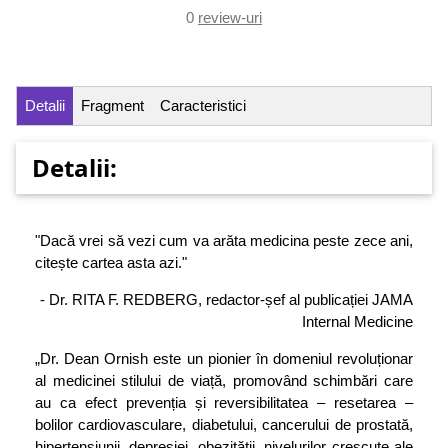
0
review-uri
Detalii
Fragment
Caracteristici
Detalii:
"Dacă vrei să vezi cum va arăta medicina peste zece ani,
citește cartea asta azi."
- Dr. RITA F. REDBERG, redactor-șef al publicației JAMA
Internal Medicine
„Dr. Dean Ornish este un pionier în domeniul revoluționar
al medicinei stilului de viață, promovând schimbări care
au ca efect prevenția și reversibilitatea – resetarea –
bolilor cardiovasculare, diabetului, cancerului de prostată,
hipertensiunii, depresiei, obezității, nivelurilor crescute ale