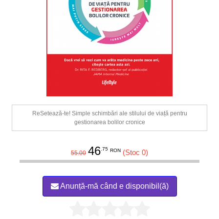
ReSetează-te! Simple schimbări ale stilului de viață pentru
gestionarea bolilor cronice
46
.75
RON
(Stoc 0)
55.00
Anunță-mă când e disponibil(ă)