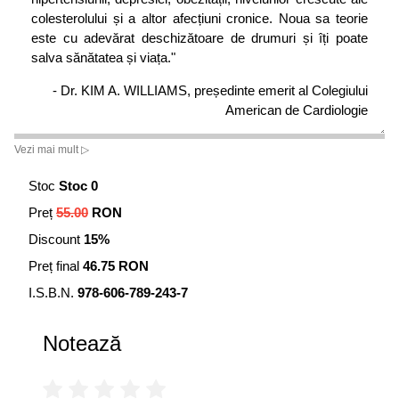
colesterolului și a altor afecțiuni cronice. Noua sa teorie
este cu adevărat deschizătoare de drumuri și îți poate
salva sănătatea și viața."
- Dr. KIM A. WILLIAMS, președinte emerit al Colegiului
American de Cardiologie
„Dacă am urma programul revoluționar prezentat în
Vezi mai mult ▷
această carte genială, care oferă o nouă perspectivă, ne-
am putea da seama că majoritatea bolilor cronice și
Stoc
Stoc 0
efectele încălzirii globale sunt reversibile și am reuși să
Preț
55.00
RON
eradicăm foametea la nivel planetar. Efectele secundare
Discount
15%
ale Programului Ornish sunt creșterea nivelului de
energie, liniștea interioară și relații intime mai
Preț final
46.75 RON
satisfăcătoare."
I.S.B.N.
978-606-789-243-7
- JAMES CAMERON, regizorul filmelor Avatar și
Terminator, și SUZY CAMERON, autoarea cărții
The
Notează
OMD Plan
„Această carte îți va schimba viața. După 40 de ani de