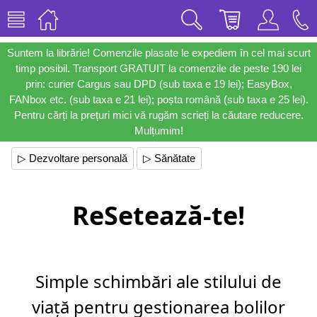
Suntem la librărie! Comenzile plasate le expediem în cel mai scurt
timp posibil. Transport GRATUIT la comenzile de peste 190 lei
prin: curier Cargus sau DPD (sub taxa e 19 lei); EasyBox,
FANbox etc. (sub taxa e 21 lei); poșta română (sub taxa e 25 lei).
Pentru cărți la prețuri mici vă rugăm scrieți la căutare reducere.
Mulțumim!
▷ Dezvoltare personală
▷ Sănătate
ReSetează-te!
Simple schimbări ale stilului de
viață pentru gestionarea bolilor