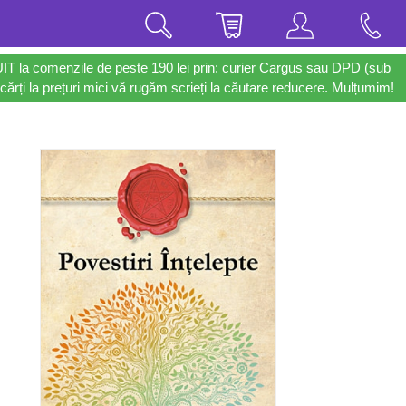
UIT la comenzile de peste 190 lei prin: curier Cargus sau DPD (sub
cărți la prețuri mici vă rugăm scrieți la căutare reducere. Mulțumim!