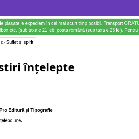
le plasate le expediem în cel mai scurt timp posibil. Transport GRAT
ox etc. (sub taxa e 21 lei); poșta română (sub taxa e 25 lei). Pentru 
▷ Suflet și spirit
tiri înțelepte
Pro Editură și Tipografie
nțelepciune.