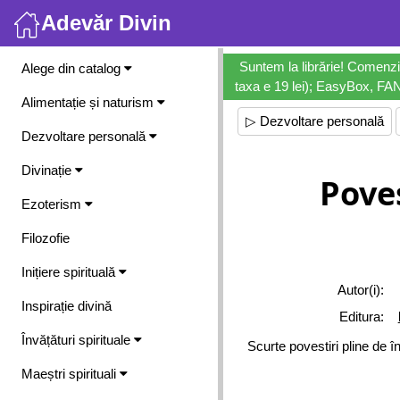
Adevăr Divin
Meniu
Suntem la librărie! Comenzi
Alege din catalog
taxa e 19 lei); EasyBox, FANb
Alimentație și naturism
▷ Dezvoltare personală
Dezvoltare personală
Divinație
Poves
Ezoterism
Filozofie
Inițiere spirituală
Autor(i):
Inspirație divină
Editura:
Învățături spirituale
Scurte povestiri pline de î
Maeștri spirituali