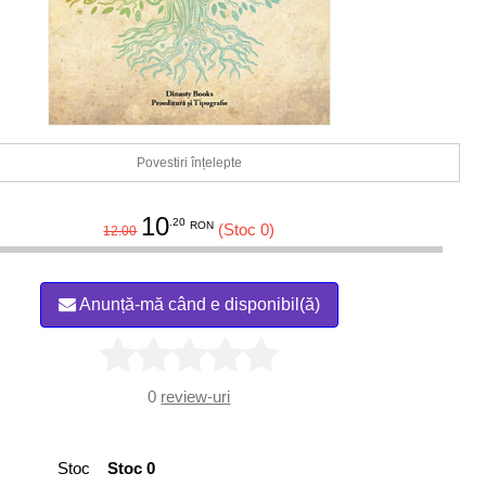
Povestiri înțelepte
10
.20
RON
(Stoc 0)
12.00
Anunță-mă când e disponibil(ă)
0
review-uri
Stoc
Stoc 0