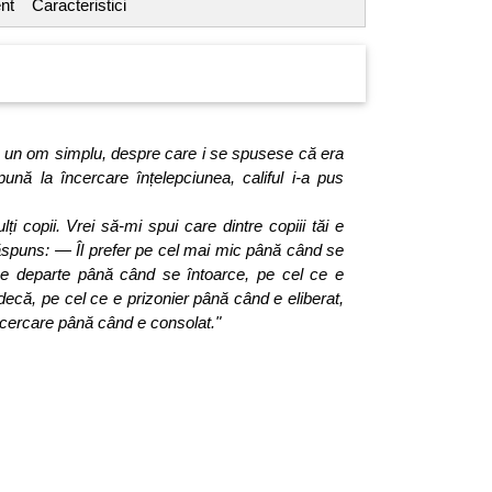
nt
Caracteristici
t la un om simplu, despre care i se spusese că era
 pună la încercare înțelepciunea, califul i-a pus
i copii. Vrei să-mi spui care dintre copiii tăi e
ăspuns:
— Îl prefer pe cel mai mic până când se
 e departe până când se întoarce, pe cel ce e
ecă, pe cel ce e prizonier până când e eliberat,
încercare până când e consolat."