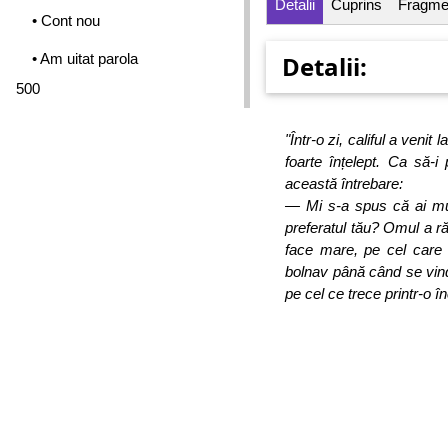
Detalii
Cuprins
Fragme
• Cont nou
• Am uitat parola
Detalii:
500
"Într-o zi, califul a veni
foarte înțelept. Ca să-i
această întrebare:
— Mi s-a spus că ai mulț
preferatul tău?
Omul a r
face mare, pe cel care
bolnav până când se vind
pe cel ce trece printr-o 