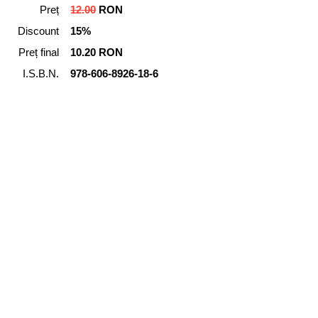
Preț
12.00
RON
Discount
15%
Preț final
10.20 RON
I.S.B.N.
978-606-8926-18-6