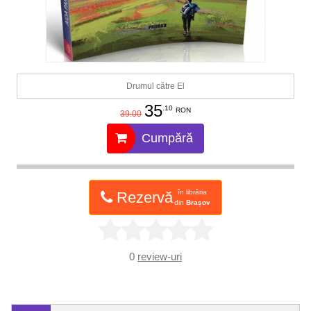
Drumul către El
35
.10
RON
39.00
Cumpără
în librăria
Rezervă
din
Brașov
0
review-uri