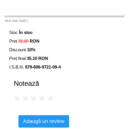
Vezi mai mult ▷
Stoc
În stoc
Preț
39.00
RON
Discount
10%
Preț final
35.10 RON
I.S.B.N.
978-606-9721-09-4
Notează
Adaugă un review