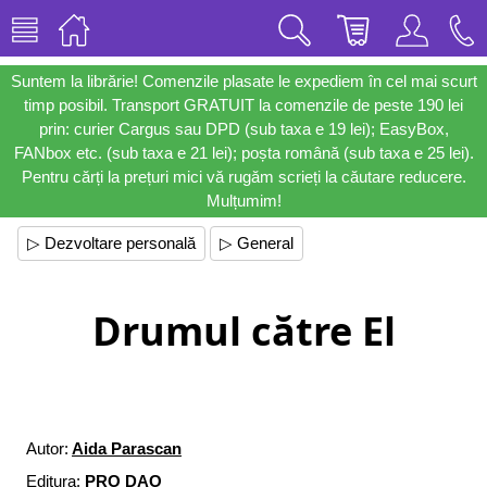
Suntem la librărie! Comenzile plasate le expediem în cel mai scurt
timp posibil. Transport GRATUIT la comenzile de peste 190 lei
prin: curier Cargus sau DPD (sub taxa e 19 lei); EasyBox,
FANbox etc. (sub taxa e 21 lei); poșta română (sub taxa e 25 lei).
Pentru cărți la prețuri mici vă rugăm scrieți la căutare reducere.
Mulțumim!
▷ Dezvoltare personală
▷ General
Drumul către El
Autor:
Aida Parascan
Editura:
PRO DAO