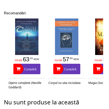
Recomandări:
63
57
58
.20
.60
RON
RON
79.00
72.00
73.00
Cumpără
Cumpără
Cu
Opere complete (Neville
Corpul nu uita niciodata
Magia (Secretu
Goddard)
Nu sunt produse la această