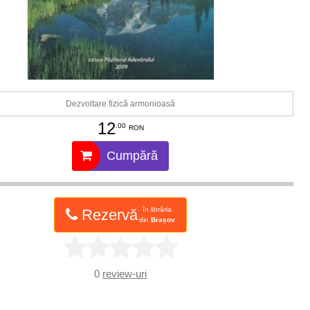
Dezvoltare fizică armonioasă
12
.00
RON
Cumpără
în librăria
Rezervă
din
Brașov
0
review-uri