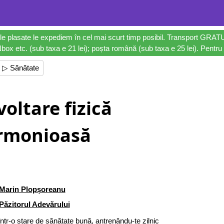
le plasate le expediem în cel mai scurt timp posibil. Transport GRAT
ox etc. (sub taxa e 21 lei); poșta română (sub taxa e 25 lei). Pentru 
▷ Sănătate
oltare fizică
rmonioasă
Marin Plopșoreanu
Păzitorul Adevărului
 într-o stare de sănătate bună, antrenându-te zilnic