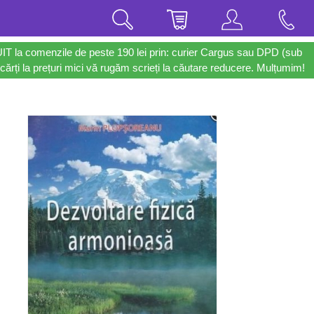
UIT la comenzile de peste 190 lei prin: curier Cargus sau DPD (sub
cărți la prețuri mici vă rugăm scrieți la căutare reducere. Mulțumim!