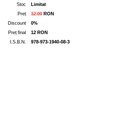
Stoc
Limitat
Preț
12.00
RON
Discount
0%
Preț final
12 RON
I.S.B.N.
978-973-1940-08-3