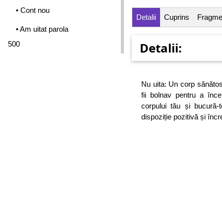
• Cont nou
Detalii
Cuprins
Fragme
• Am uitat parola
500
Detalii:
Nu uita: Un corp sănăto
fii bolnav pentru a înc
corpului tău și bucură-
dispoziție pozitivă și înc