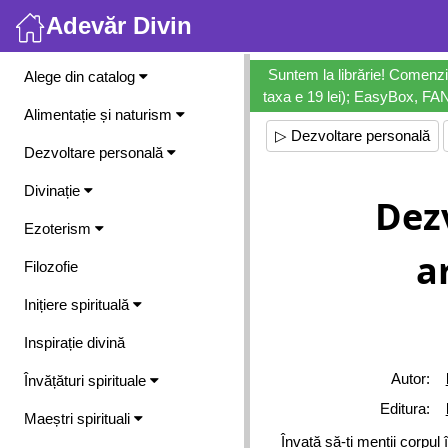
Adevăr Divin
Meniu
Suntem la librărie! Comenzi
Alege din catalog
taxa e 19 lei); EasyBox, FANb
Alimentație și naturism
▷ Dezvoltare personală
Dezvoltare personală
Divinație
Dezv
Ezoterism
a
Filozofie
Inițiere spirituală
Inspirație divină
Autor:
Învățături spirituale
Editura:
Maeștri spirituali
Învață să-ți menții corpul