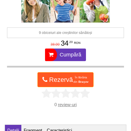
9 obiceiuri ale creștinilor sănătoși
34
.20
RON
38.00
Cumpără
în librăria
Rezervă
din
Brașov
0
review-uri
Detalii
Fragment
Caracteristici