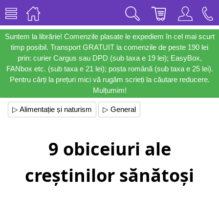
Suntem la librărie! Comenzile plasate le expediem în cel mai scurt
timp posibil. Transport GRATUIT la comenzile de peste 190 lei
prin: curier Cargus sau DPD (sub taxa e 19 lei); EasyBox,
FANbox etc. (sub taxa e 21 lei); poșta română (sub taxa e 25 lei).
Pentru cărți la prețuri mici vă rugăm scrieți la căutare reducere.
Mulțumim!
▷ Alimentație și naturism
▷ General
9 obiceiuri ale
creștinilor sănătoși