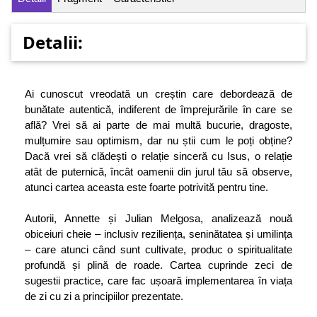
Detalii:
Ai cunoscut vreodată un creștin care debordează de
bunătate autentică, indiferent de împrejurările în care se
află? Vrei să ai parte de mai multă bucurie, dragoste,
mulțumire sau optimism, dar nu știi cum le poți obține?
Dacă vrei să clădești o relație sinceră cu Isus, o relație
atât de puternică, încât oamenii din jurul tău să observe,
atunci cartea aceasta este foarte potrivită pentru tine.
Autorii, Annette și Julian Melgosa, analizează nouă
obiceiuri cheie – inclusiv reziliența, seninătatea și umilința
– care atunci când sunt cultivate, produc o spiritualitate
profundă și plină de roade. Cartea cuprinde zeci de
sugestii practice, care fac ușoară implementarea în viața
de zi cu zi a principiilor prezentate.