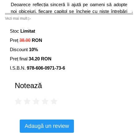
Deoarece reflecția sinceră îi ajută pe oameni să adopte
noi obiceiuri, fiecare capitol se încheie cu niște întrebări
care adâncesc înțelegerea principiilor și motivează pentru
Vezi mai mult ▷
acțiune și angajament.
Stoc
Limitat
Deși cartea aduce dovezi din cercetarea științifică și oferă
Preț
38.00
RON
strategii psihologice pentru dezvoltarea personală, autorii
Discount
10%
scot în evidență, pe tot cuprinsul ei, principiile biblice.
Această abordare complementară arată modul în care,
Preț final
34.20 RON
prin harul lui Dumnezeu, putem trăi conform acestor
I.S.B.N.
978-606-0971-73-6
principii creștine sănătoase.
Notează
Adaugă un review