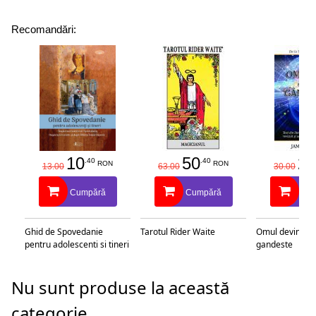
Recomandări:
10
50
25
.40
.40
RON
RON
13.00
63.00
30.00
Cumpără
Cumpără
Cu
Ghid de Spovedanie
Tarotul Rider Waite
Omul devine c
pentru adolescenti si tineri
gandeste
Nu sunt produse la această
categorie