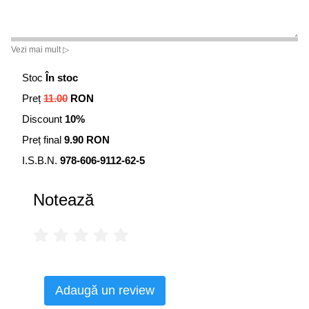
Vezi mai mult ▷
Stoc
În stoc
Preț
11.00
RON
Discount
10%
Preț final
9.90 RON
I.S.B.N.
978-606-9112-62-5
Notează
Adaugă un review