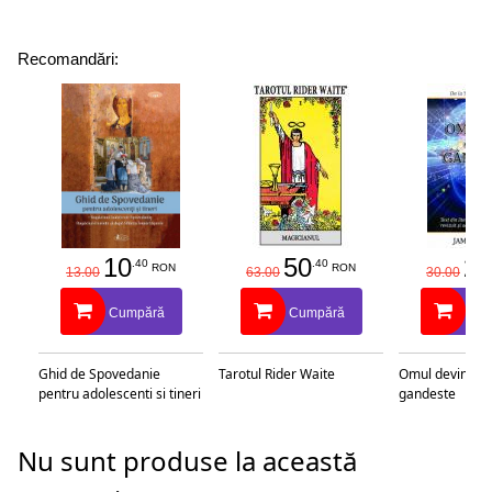
Recomandări:
10
50
25
.40
.40
RON
RON
13.00
63.00
30.00
Cumpără
Cumpără
Cu
Ghid de Spovedanie
Tarotul Rider Waite
Omul devine c
pentru adolescenti si tineri
gandeste
Nu sunt produse la această