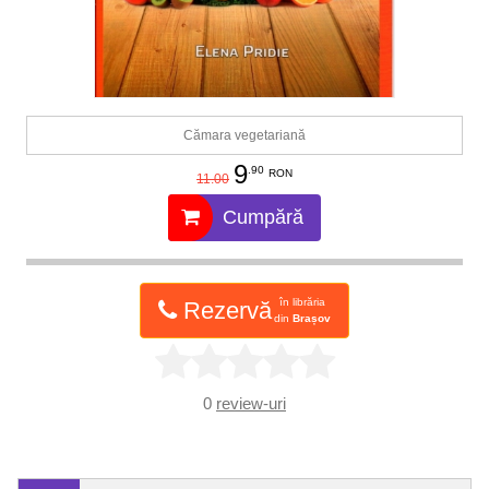
Cămara vegetariană
9
.90
RON
11.00
Cumpără
în librăria
Rezervă
din
Brașov
0
review-uri