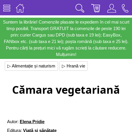
Suntem la librărie! Comenzile plasate le expediem în cel mai scurt
timp posibil. Transport GRATUIT la comenzile de peste 190 lei
prin: curier Cargus sau DPD (sub taxa e 19 lei); EasyBox,
FANbox etc. (sub taxa e 21 lei); poșta română (sub taxa e 25 lei).
Pentru cărți la prețuri mici vă rugăm scrieți la căutare reducere.
Mulțumim!
▷ Alimentație și naturism
▷ Hrană vie
Cămara vegetariană
Autor:
Elena Pridie
Editura:
Viață și sănătate