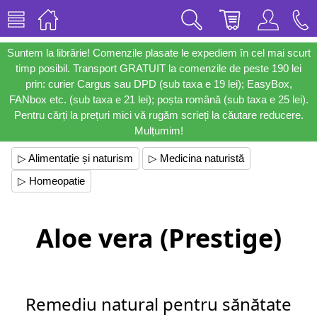
Suntem la librărie! Comenzile plasate le expediem în cel mai scurt
timp posibil. Transport GRATUIT la comenzile de peste 190 lei
prin: curier Cargus sau DPD (sub taxa e 19 lei); EasyBox,
FANbox etc. (sub taxa e 21 lei); poșta română (sub taxa e 25 lei).
Pentru cărți la prețuri mici vă rugăm scrieți la căutare reducere.
Mulțumim!
▷ Alimentație și naturism
▷ Medicina naturistă
▷ Homeopatie
Aloe vera (Prestige)
Remediu natural pentru sănătate