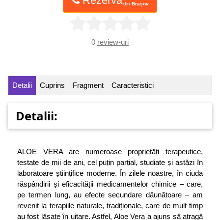
Rezervă
din
Brașov
0
review-uri
Detalii
Cuprins
Fragment
Caracteristici
Detalii:
ALOE VERA are numeroase proprietăți terapeutice,
testate de mii de ani, cel puțin parțial, studiate și astăzi în
laboratoare științifice moderne. În zilele noastre, în ciuda
răspândirii și eficacității medicamentelor chimice – care,
pe termen lung, au efecte secundare dăunătoare – am
revenit la terapiile naturale, tradiționale, care de mult timp
au fost lăsate în uitare. Astfel, Aloe Vera a ajuns să atragă