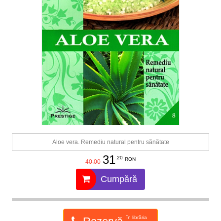
Aloe vera. Remediu natural pentru sănătate
31
.20
RON
40.00
Cumpără
în librăria