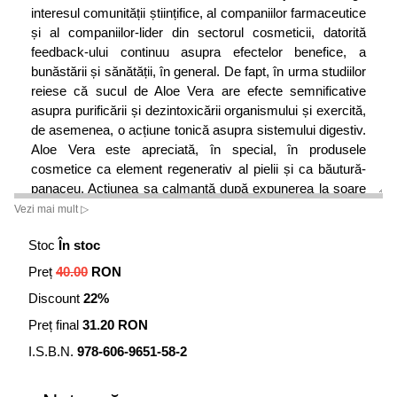
interesul comunității științifice, al companiilor farmaceutice
și al companiilor-lider din sectorul cosmeticii, datorită
feedback-ului continuu asupra efectelor benefice, a
bunăstării și sănătății, în general. De fapt, în urma studiilor
reiese că sucul de Aloe Vera are efecte semnificative
asupra purificării și dezintoxicării organismului și exercită,
de asemenea, o acțiune tonică asupra sistemului digestiv.
Aloe Vera este apreciată, în special, în produsele
cosmetice ca element regenerativ al pielii și ca băutură-
panaceu. Acțiunea sa calmantă după expunerea la soare
este formidabilă. Funcția sa de „detergent" al machiajului
Vezi mai mult ▷
este excelentă. În scop terapeutic, se folosește doar
Stoc
În stoc
partea gelatinoasă, sub formă de sucuri, extracte uscate
și preparate dermatologice. Principalele proprietăți ale
Preț
40.00
RON
gelului de Aloe Vera sunt antiinflamatoare, antivirale,
Discount
22%
imunostimulatoare, antibacteriene și antifungice. De
asemenea, ajută la vindecarea și la calmarea țesuturilor
Preț final
31.20 RON
inflamate, reducând durerea și umflarea. Extractele sale
I.S.B.N.
978-606-9651-58-2
binefăcătoare sunt foarte potrivite pentru cei care
consumă alimente cu mulți conservanți, pentru cei care