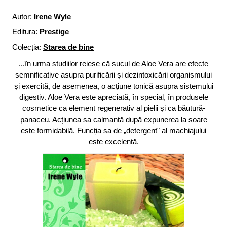
Autor:
Irene Wyle
Editura:
Prestige
Colecția:
Starea de bine
...în urma studiilor reiese că sucul de Aloe Vera are efecte
semnificative asupra purificării și dezintoxicării organismului
și exercită, de asemenea, o acțiune tonică asupra sistemului
digestiv. Aloe Vera este apreciată, în special, în produsele
cosmetice ca element regenerativ al pielii și ca băutură-
panaceu. Acțiunea sa calmantă după expunerea la soare
este formidabilă. Funcția sa de „detergent" al machiajului
este excelentă.