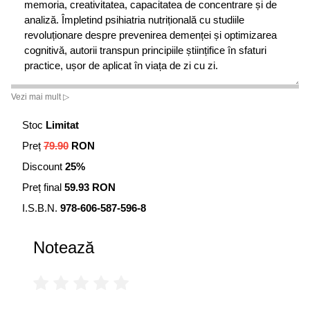
memoria, creativitatea, capacitatea de concentrare și de
analiză. Împletind psihiatria nutrițională cu studiile
revoluționare despre prevenirea demenței și optimizarea
cognitivă, autorii transpun principiile științifice în sfaturi
practice, ușor de aplicat în viața de zi cu zi.
Această carte te învață, pe un ton entuziast și optimist,
Vezi mai mult ▷
cum poți schimba destinul propriului creier cu ajutorul
Stoc
Limitat
alimentației, oferindu-ți informații despre:
Preț
79.90
RON
• nutrimentele care îmbunătățesc memoria și aduc
Discount
25%
claritate mintală;
• alimentele și tehnicile care stimulează și întineresc
Preț final
59.93 RON
creierul, indiferent de vârstă;
I.S.B.N.
978-606-587-596-8
• metoda de reducere a grăsimilor din corp, care susține
în același timp funcțiile creierului, numită ,,liposucția
Notează
biochimică”;
• alimentele cu efect antidepresiv și tonifiant pentru starea
de spirit – în prezent și pe termen lung.