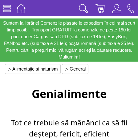
Suntem la librărie! Comenzile plasate le expediem în cel mai scurt
timp posibil. Transport GRATUIT la comenzile de peste 190 lei
prin: curier Cargus sau DPD (sub taxa e 19 lei); EasyBox,
FANbox etc. (sub taxa e 21 lei); poșta română (sub taxa e 25 lei).
Pentru cărți la prețuri mici vă rugăm scrieți la căutare reducere.
Mulțumim!
▷ Alimentație și naturism
▷ General
Genialimente
Tot ce trebuie să mănânci ca să fii
deștept, fericit, eficient