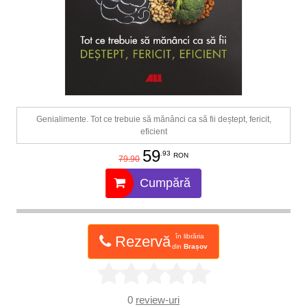
Genialimente. Tot ce trebuie să mănânci ca să fii deștept, fericit,
eficient
59
.93
RON
79.90
Cumpără
în librăria
Rezervă
din
Brașov
0
review-uri