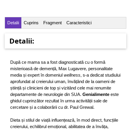
Detalii
Cuprins
Fragment
Caracteristici
Detalii:
După ce mama sa a fost diagnosticată cu o formă
misterioasă de demență, Max Lugavere, personalitate
media și expert în domeniul
wellness
, s-a dedicat studiului
aprofundat al creierului uman, învățând de la oameni de
știință și clinicieni de top și vizitând cele mai renumite
departamente de neurologie din SUA.
Genialimente
este
ghidul cuprinzător rezultat în urma activității sale de
cercetare și a colaborării cu dr. Paul Grewal.
Dieta și stilul de viață influențează, în mod direct, funcțiile
creierului, echilibrul emoțional, abilitatea de a învăța,