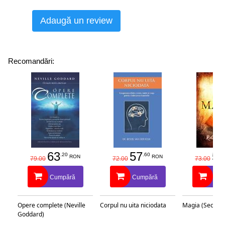
Adaugă un review
Recomandări:
63
57
58
.20
.60
RON
RON
79.00
72.00
73.00
Cumpără
Cumpără
Cu
Opere complete (Neville
Corpul nu uita niciodata
Magia (Secretu
Goddard)