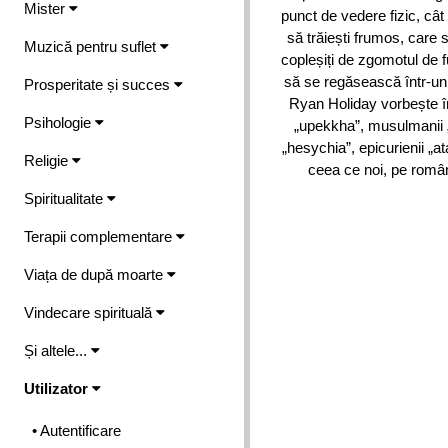
Mister
punct de vedere fizic, cât
să trăiești frumos, care
Muzică pentru suflet
copleșiți de zgomotul de f
să se regăsească într-un m
Prosperitate și succes
Ryan Holiday vorbește î
Psihologie
„upekkha”, musulmanii „a
„hesychia”, epicurienii „a
Religie
ceea ce noi, pe româ
Spiritualitate
Terapii complementare
Viața de după moarte
Vindecare spirituală
Și altele...
Utilizator
• Autentificare