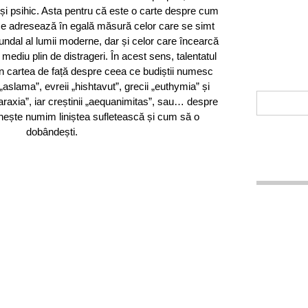
 și psihic. Asta pentru că este o carte despre cum
 se adresează în egală măsură celor care se simt
undal al lumii moderne, dar și celor care încearcă
ediu plin de distrageri. În acest sens, talentatul
n cartea de față despre ceea ce budiștii numesc
slama”, evreii „hishtavut”, grecii „euthymia” și
taraxia”, iar creștinii „aequanimitas”, sau… despre
nește numim liniștea sufletească și cum să o
dobândești.