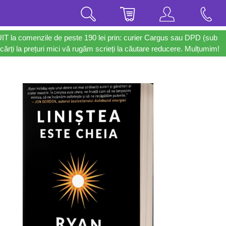
UIT la comenzile de peste 190 lei prin: curier Cargus sau DPD (sub
cărți la prețuri mici vă rugăm scrieți la căutare reducere. Mulțumim!