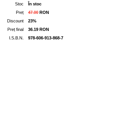
Stoc
În stoc
Preț
47.00
RON
Discount
23%
Preț final
36.19 RON
I.S.B.N.
978-606-913-868-7