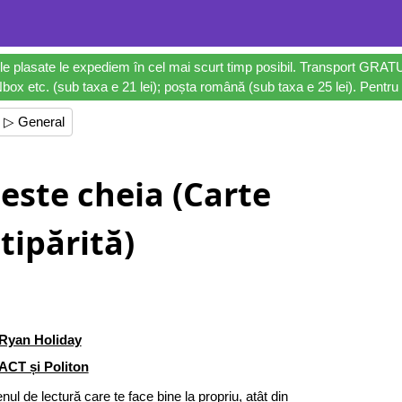
le plasate le expediem în cel mai scurt timp posibil. Transport GRAT
ox etc. (sub taxa e 21 lei); poșta română (sub taxa e 25 lei). Pentru 
▷ General
 este cheia (Carte
tipărită)
Ryan Holiday
ACT și Politon
nul de lectură care te face bine la propriu, atât din