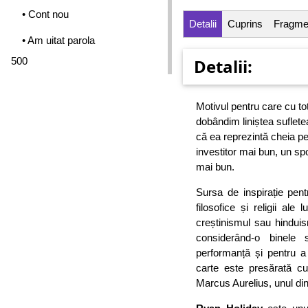
• Cont nou
Detalii
Cuprins
Fragme
• Am uitat parola
500
Detalii:
Motivul pentru care cu to
dobândim liniștea suflete
că ea reprezintă cheia pen
investitor mai bun, un sp
mai bun.
Sursa de inspirație pent
filosofice și religii al
creștinismul sau hinduis
considerând-o binele 
performanță și pentru a 
carte este presărată cu 
Marcus Aurelius, unul din f