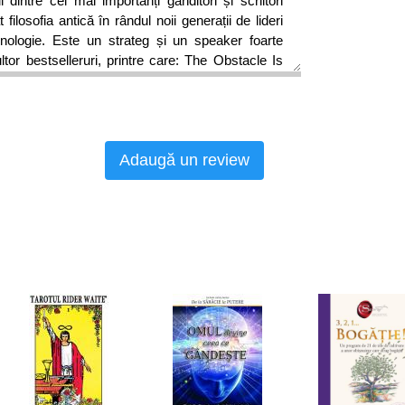
dintre cei mai importanți gânditori și scriitori
 filosofia antică în rândul noii generații de lideri
ehnologie. Este un strateg și un speaker foarte
ltor bestselleruri, printre care: The Obstacle Is
e calea, Ego Is the Enemy / Inamicul este egoul
zi de zi. Cărțile lui au fost traduse în peste 30 de
te două milioane de oameni din întreaga lume.
e orașului Austin, Texas, împreună cu familia lui.
Adaugă un review
atât de zgomotoasă... Pare aproape incredibil
 avem gânduri coerente printre atâtea claxoane
ulanțe, radiouri gălăgioase, alarme de telefoane
elelor sociale, drujbe, avioane, și alte astfel de
e Ryan Holiday în cartea de față ne este familiar
i, iar mesajele din inbox-uri sunt nesfârșite.
ontactați, ceea ce înseamnă că discuțiile în
mațiile de ultimă oră sunt mereu la un pas de
dează cu tot felul de crize de pe fiecare ecran