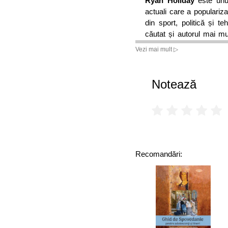
Ryan Holiday
este unul 
actuali care a popularizat
din sport, politică și t
căutat și autorul mai mu
the Way / Obstacolul est
Vezi mai mult ▷
și The Daily Stoic / Stoic 
limbi și citite de pes
Locuiește în împrejurimil
Notează
Lumea în care trăim e 
faptul că mai reușim să
de mașini, sirene de amb
mobile, notificări ale reț
surse de zgomot.
Recomandări:
În plus, mediul descris d
tuturor:
„Birourile gem de hârti
Putem fi întotdeauna c
contradictoriu și infor
noi. Ș;tirile ne bombar