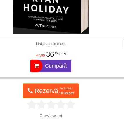
Liniștea este cheia
36
.19
RON
47.00
Cumpără
în librăria
Rezervă
din
Brașov
0
review-uri