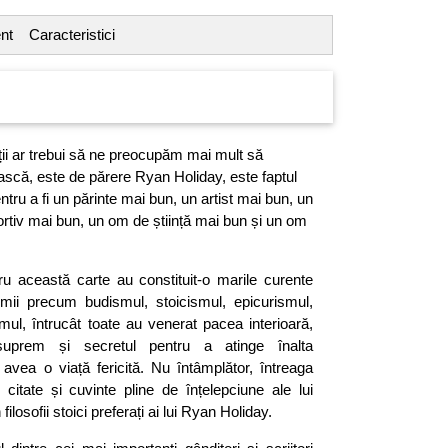
nt
Caracteristici
ții ar trebui să ne preocupăm mai mult să
ască, este de părere Ryan Holiday, este faptul
tru a fi un părinte mai bun, un artist mai bun, un
ortiv mai bun, un om de știință mai bun și un om
ru această carte au constituit-o marile curente
e lumii precum budismul, stoicismul, epicurismul,
mul, întrucât toate au venerat pacea interioară,
suprem și secretul pentru a atinge înalta
avea o viață fericită. Nu întâmplător, întreaga
citate și cuvinte pline de înțelepciune ale lui
ilosofii stoici preferați ai lui Ryan Holiday.