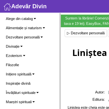
Adevăr Divin
Meniu
Suntem la librărie! Comenzi
Alege din catalog
taxa e 19 lei); EasyBox, FANb
Alimentație și naturism
▷ Dezvoltare personală
Dezvoltare personală
Divinație
Liniștea
Ezoterism
Filozofie
Inițiere spirituală
Inspirație divină
Autor:
Învățături spirituale
Editura:
Maeștri spirituali
Liniștea este cheia este ge