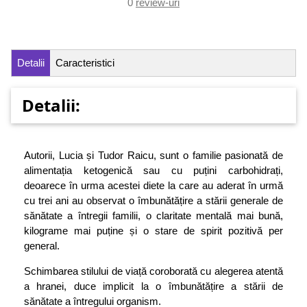
0
review-uri
Detalii
Caracteristici
Detalii:
Autorii, Lucia și Tudor Raicu, sunt o familie pasionată de
alimentația ketogenică sau cu puțini carbohidrați,
deoarece în urma acestei diete la care au aderat în urmă
cu trei ani au observat o îmbunătățire a stării generale de
sănătate a întregii familii, o claritate mentală mai bună,
kilograme mai puține și o stare de spirit pozitivă per
general.
Schimbarea stilului de viață coroborată cu alegerea atentă
a hranei, duce implicit la o îmbunătățire a stării de
sănătate a întregului organism.