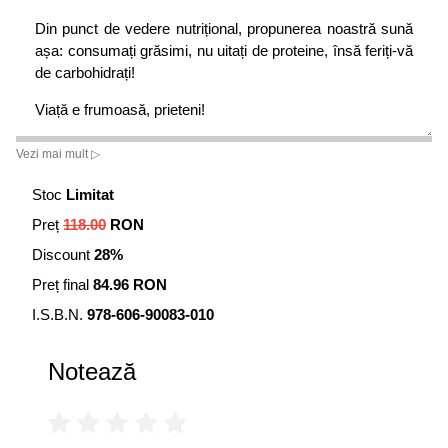
Din punct de vedere nutrițional, propunerea noastră sună
așa: consumați grăsimi, nu uitați de proteine, însă feriți-vă
de carbohidrați!
Viață e frumoasă, prieteni!
Vezi mai mult ▷
Stoc
Limitat
Preț
118.00
RON
Discount
28%
Preț final
84.96 RON
I.S.B.N.
978-606-90083-010
Notează