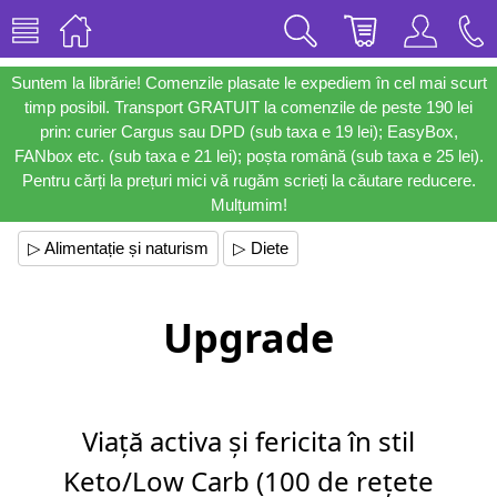
Suntem la librărie! Comenzile plasate le expediem în cel mai scurt
timp posibil. Transport GRATUIT la comenzile de peste 190 lei
prin: curier Cargus sau DPD (sub taxa e 19 lei); EasyBox,
FANbox etc. (sub taxa e 21 lei); poșta română (sub taxa e 25 lei).
Pentru cărți la prețuri mici vă rugăm scrieți la căutare reducere.
Mulțumim!
▷ Alimentație și naturism
▷ Diete
Upgrade
Viață activa și fericita în stil
Keto/Low Carb (100 de rețete