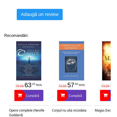
Adaugă un review
Recomandări:
63
57
58
.20
.60
RON
RON
79.00
72.00
73.00
Cumpără
Cumpără
Cu
Opere complete (Neville
Corpul nu uita niciodata
Magia (Secretu
Goddard)