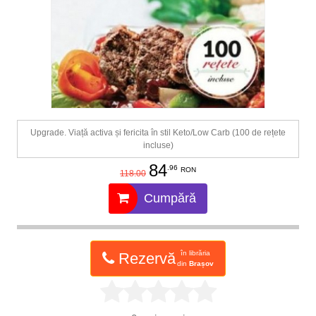
Upgrade. Viață activa și fericita în stil Keto/Low Carb (100 de rețete
incluse)
84
.96
RON
118.00
Cumpără
în librăria
Rezervă
din
Brașov