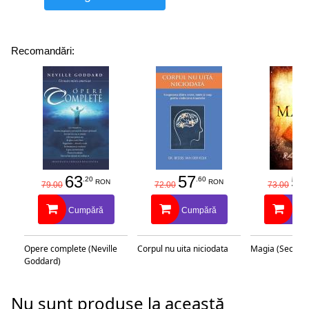
Recomandări:
63
57
58
.20
.60
RON
RON
79.00
72.00
73.00
Cumpără
Cumpără
Cu
Opere complete (Neville
Corpul nu uita niciodata
Magia (Secretu
Goddard)
Nu sunt produse la această