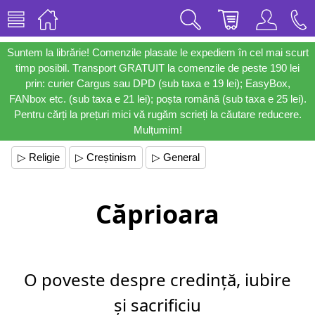
Suntem la librărie! Comenzile plasate le expediem în cel mai scurt
timp posibil. Transport GRATUIT la comenzile de peste 190 lei
prin: curier Cargus sau DPD (sub taxa e 19 lei); EasyBox,
FANbox etc. (sub taxa e 21 lei); poșta română (sub taxa e 25 lei).
Pentru cărți la prețuri mici vă rugăm scrieți la căutare reducere.
Mulțumim!
▷ Religie
▷ Creștinism
▷ General
Căprioara
O poveste despre credință, iubire
și sacrificiu