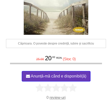
Căprioara. O poveste despre credință, iubire și sacrificiu
20
.00
RON
(Stoc 0)
25.00
Anunță-mă când e disponibil(ă)
0
review-uri