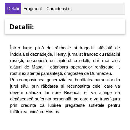
Detalii
Fragment
Caracteristici
Detalii:
Într-o lume plină de războaie și tragedii, sfâșiată de
îndoială și deznădejde, Henry, jurnalist francez cu rădăcini
rusești, descoperă cu ajutorul celorlalți, dar mai ales
alături de Mașa – căprioara speranțelor ­renăscute –,
rostul existenței pământești, dragostea de Dumnezeu.
Prin compasiunea, generozitatea, bunătatea oamenilor din
jurul său, prin răbdarea și recunoștința celei care va
deveni călăuza lui spre Biserică, el va ajunge să
depășească suferința personală, pe care o va transfigura
prin credința că Iubirea pregătește sufletele pentru
întâlnirea unică cu Hristos.