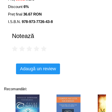
sprijini procesele naturale de vindecare ale organismului.
Discount
6%
Preț final
36.67 RON
I.S.B.N.
978-973-7726-43-8
Notează
Adaugă un review
Recomandări: