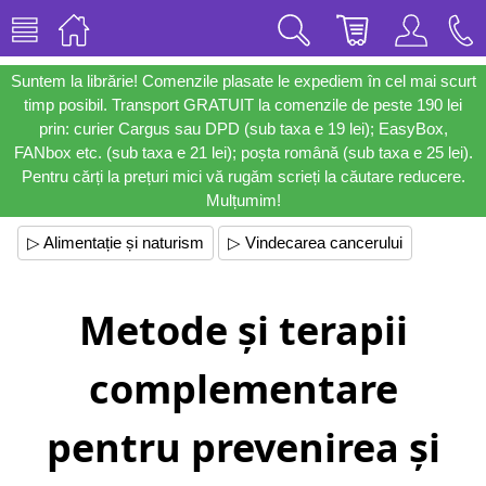
Suntem la librărie! Comenzile plasate le expediem în cel mai scurt
timp posibil. Transport GRATUIT la comenzile de peste 190 lei
prin: curier Cargus sau DPD (sub taxa e 19 lei); EasyBox,
FANbox etc. (sub taxa e 21 lei); poșta română (sub taxa e 25 lei).
Pentru cărți la prețuri mici vă rugăm scrieți la căutare reducere.
Mulțumim!
▷ Alimentație și naturism
▷ Vindecarea cancerului
Metode și terapii
complementare
pentru prevenirea și