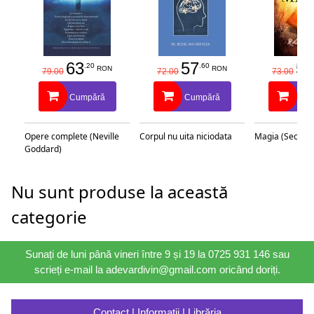
63
57
58
.20
.60
RON
RON
79.00
72.00
73.00
Cumpără
Cumpără
Cu
Opere complete (Neville
Corpul nu uita niciodata
Magia (Secretu
Goddard)
Nu sunt produse la această
categorie
Sunați de luni până vineri între 9 și 19 la 0725 931 146 sau
scrieți e-mail la adevardivin@gmail.com oricând doriți.
Contact | Informații | Librăria