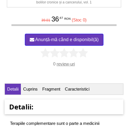
bolilor cronice și a cancerului, vol. 1
36
.67
RON
(Stoc 0)
39.01
Anunță-mă când e disponibil(ă)
0
review-uri
Detalii
Cuprins
Fragment
Caracteristici
Detalii:
Terapiile complementare sunt o parte a medicinii