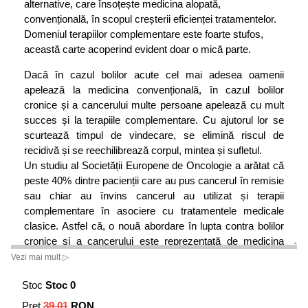
alternative, care însoțește medicina alopată,
convențională, în scopul creșterii eficienței tratamentelor.
Domeniul terapiilor complementare este foarte stufos,
această carte acoperind evident doar o mică parte.
Dacă în cazul bolilor acute cel mai adesea oamenii
apelează la medicina convențională, în cazul bolilor
cronice și a cancerului multe persoane apelează cu mult
succes și la terapiile complementare. Cu ajutorul lor se
scurtează timpul de vindecare, se elimină riscul de
recidivă și se reechilibrează corpul, mintea și sufletul.
Un studiu al Societății Europene de Oncologie a arătat că
peste 40% dintre pacienții care au pus cancerul în remisie
sau chiar au învins cancerul au utilizat și terapii
complementare în asociere cu tratamentele medicale
clasice. Astfel că, o nouă abordare în lupta contra bolilor
cronice și a cancerului este reprezentată de medicina
integrativă, care constă în asocierea terapiilor alopate cu
Vezi mai mult ▷
terapiile complementare.
Stoc
Stoc 0
Tratamentele complementare vizează cauzele bolilor, nu
doar simptomele acestora și sunt concepute pentru a
Preț
39.01
RON