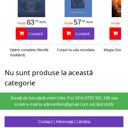
63
57
58
.20
.60
RON
RON
79.00
72.00
73.00
Cumpără
Cumpără
Cu
Opere complete (Neville
Corpul nu uita niciodata
Magia (Secretu
Goddard)
Nu sunt produse la această
categorie
Sunați de luni până vineri între 9 și 19 la 0725 931 146 sau
scrieți e-mail la adevardivin@gmail.com oricând doriți.
Contact | Informații | Librăria