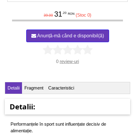
31
.20
RON
(Stoc 0)
39.00
Anunță-mă când e disponibil(ă)
0
review-uri
Detalii
Fragment
Caracteristici
Detalii:
Performanțele în sport sunt influențate decisiv de
alimentație.