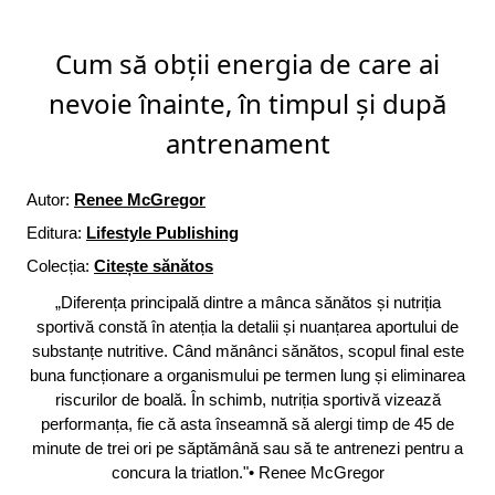
Cum să obții energia de care ai
nevoie înainte, în timpul și după
antrenament
Autor:
Renee McGregor
Editura:
Lifestyle Publishing
Colecția:
Citește sănătos
„Diferența principală dintre a mânca sănătos și nutriția
sportivă constă în atenția la detalii și nuanțarea aportului de
substanțe nutritive. Când mănânci sănătos, scopul final este
buna funcționare a organismului pe termen lung și eliminarea
riscurilor de boală. În schimb, nutriția sportivă vizează
performanța, fie că asta înseamnă să alergi timp de 45 de
minute de trei ori pe săptămână sau să te antrenezi pentru a
concura la triatlon."• Renee McGregor