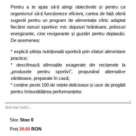
Pentru a te ajuta să-ți atingi obiectivele și pentru ca
organismul să-ți funcționeze eficient, cartea de față oferă
sugestii pentru un program de alimentație zilnic adaptat
fiecărei ramuri sportive: mic dejunuri hrănitoare, prânzuri
energizante, cine revigorante și gustări pentru deplasări.
De asemenea:
* explică știința nutrițională sportivă prin sfaturi alimentare
practice;
* descifrează afirmațiile exagerate din reclamele la
„produsele pentru sportivi", propunând alternative
sănătoase, preparate în casă;
* conține peste 100 de rețete delicioase și ușor de pregătit
pentru îmbunătățirea performanțelor.
Indiferent că e vorba de ciclism, atletism sau sporturi de
Vezi mai mult ▷
echipă,
Alimentația sportivilor
îți va arăta cum să te
hrănești ca să obții rezultatele pe care le dorești.
Stoc
Stoc 0
Preț
39.00
RON