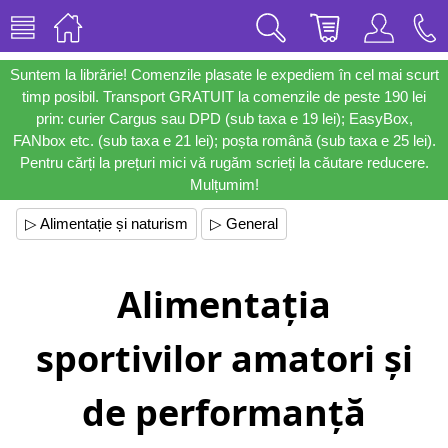
Suntem la librărie! Comenzile plasate le expediem în cel mai scurt
timp posibil. Transport GRATUIT la comenzile de peste 190 lei
prin: curier Cargus sau DPD (sub taxa e 19 lei); EasyBox,
FANbox etc. (sub taxa e 21 lei); poșta română (sub taxa e 25 lei).
Pentru cărți la prețuri mici vă rugăm scrieți la căutare reducere.
Mulțumim!
▷ Alimentație și naturism
▷ General
Alimentația
sportivilor amatori și
de performanță