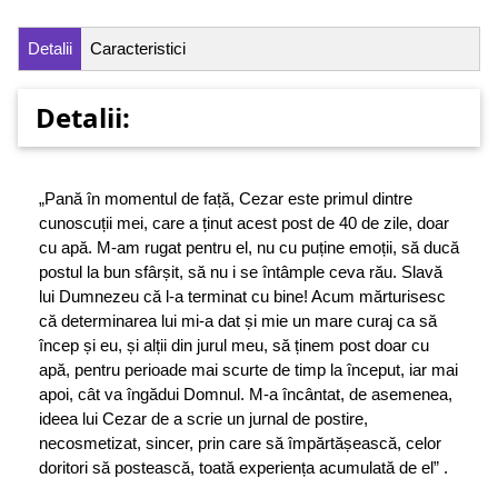
Detalii
Caracteristici
Detalii:
„Pană în momentul de față, Cezar este primul dintre
cunoscuții mei, care a ținut acest post de 40 de zile, doar
cu apă. M-am rugat pentru el, nu cu puține emoții, să ducă
postul la bun sfârșit, să nu i se întâmple ceva rău. Slavă
lui Dumnezeu că l-a terminat cu bine! Acum mărturisesc
că determinarea lui mi-a dat și mie un mare curaj ca să
încep și eu, și alții din jurul meu, să ținem post doar cu
apă, pentru perioade mai scurte de timp la început, iar mai
apoi, cât va îngădui Domnul. M-a încântat, de asemenea,
ideea lui Cezar de a scrie un jurnal de postire,
necosmetizat, sincer, prin care să împărtășească, celor
doritori să postească, toată experiența acumulată de el” .