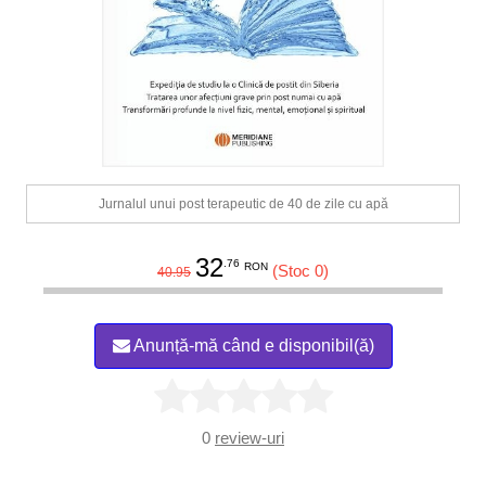
Jurnalul unui post terapeutic de 40 de zile cu apă
32
.76
RON
(Stoc 0)
40.95
Anunță-mă când e disponibil(ă)
0
review-uri