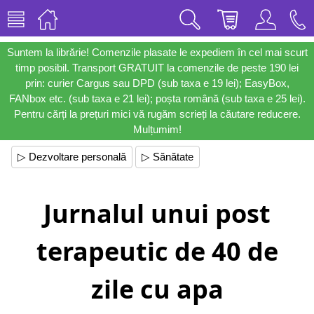
Suntem la librărie! Comenzile plasate le expediem în cel mai scurt
timp posibil. Transport GRATUIT la comenzile de peste 190 lei
prin: curier Cargus sau DPD (sub taxa e 19 lei); EasyBox,
FANbox etc. (sub taxa e 21 lei); poșta română (sub taxa e 25 lei).
Pentru cărți la prețuri mici vă rugăm scrieți la căutare reducere.
Mulțumim!
▷ Dezvoltare personală
▷ Sănătate
Jurnalul unui post
terapeutic de 40 de
zile cu apa