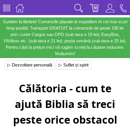
Suntem la librărie! Comenzile plasate le expediem în cel mai scurt
timp posibil. Transport GRATUIT la comenzile de peste 190 lei
prin: curier Cargus sau DPD (sub taxa e 19 lei); EasyBox,
FANbox etc. (sub taxa e 21 lei); poșta română (sub taxa e 25 lei).
Pentru cărți la prețuri mici vă rugăm scrieți la căutare reducere.
Mulțumim!
▷ Dezvoltare personală
▷ Suflet și spirit
Călătoria - cum te
ajută Biblia să treci
peste orice obstacol