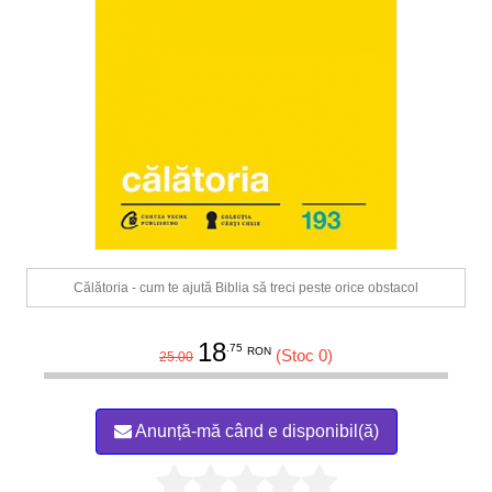
Călătoria - cum te ajută Biblia să treci peste orice obstacol
18
.75
RON
(Stoc 0)
25.00
Anunță-mă când e disponibil(ă)