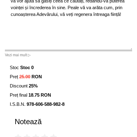
vă vor ajuta să găsiți ceea ce căutați, redându-vă puterea
voinței și încrederea în sine. Peale vă va arăta cum, prin
cunoașterea Adevărului, vă veți regenera întreaga ființă!
Vezi mai mult ▷
Stoc
Stoc 0
Preț
25.00
RON
Discount
25%
Preț final
18.75 RON
I.S.B.N.
978-606-588-982-8
Notează