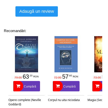
Adaugă un review
Recomandări:
63
57
58
.20
.60
RON
RON
79.00
72.00
73.00
Cumpără
Cumpără
Cu
Opere complete (Neville
Corpul nu uita niciodata
Magia (Secretu
Goddard)