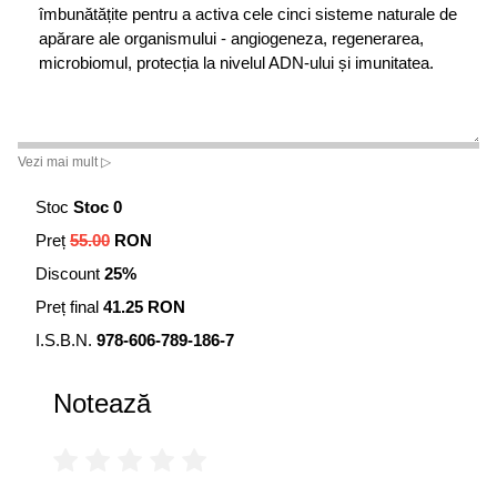
îmbunătățite pentru a activa cele cinci sisteme naturale de
apărare ale organismului - angiogeneza, regenerarea,
microbiomul, protecția la nivelul ADN-ului și imunitatea.
Vezi mai mult ▷
Stoc
Stoc 0
Preț
55.00
RON
Discount
25%
Preț final
41.25 RON
I.S.B.N.
978-606-789-186-7
Notează