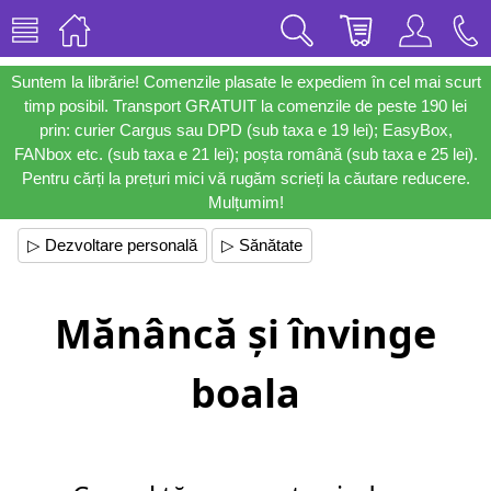
Suntem la librărie! Comenzile plasate le expediem în cel mai scurt
timp posibil. Transport GRATUIT la comenzile de peste 190 lei
prin: curier Cargus sau DPD (sub taxa e 19 lei); EasyBox,
FANbox etc. (sub taxa e 21 lei); poșta română (sub taxa e 25 lei).
Pentru cărți la prețuri mici vă rugăm scrieți la căutare reducere.
Mulțumim!
▷ Dezvoltare personală
▷ Sănătate
Mănâncă și învinge
boala