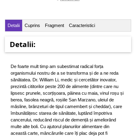
Detalii
Cuprins
Fragment
Caracteristici
Detalii:
De foarte mult timp am subestimat radical forța
organismului nostru de a se transforma și de a ne reda
sănătatea. Dr. William Li, medic și cercetător inovator,
prezintă cititorilor peste 200 de alimente (dintre care nu
lipsesc prunele, scorțișoara, pâinea cu maia, vinul roșu și
berea, fasolea neagră, roșiile San Marzano, uleiul de
măsline, brânzeturi de tipul camembert și cheddar), care
îmbunătățesc starea de sănătate, luptând împotriva
cancerului, reducând riscul de demență și ameliorând
multe alte boli. Cu ajutorul planurilor alimentare din
această carte, mâncărurile care îți plac deja pot fi