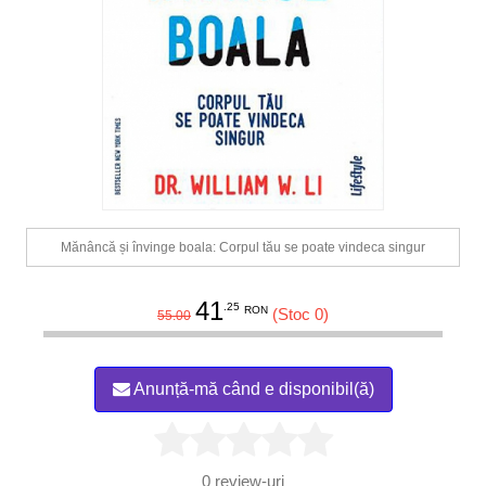
Mănâncă și învinge boala: Corpul tău se poate vindeca singur
41
.25
RON
(Stoc 0)
55.00
Anunță-mă când e disponibil(ă)
0
review-uri