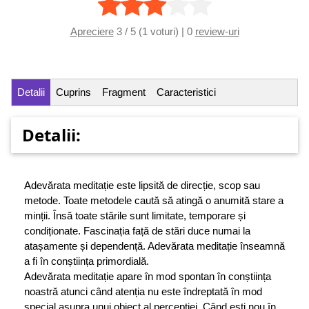
Apreciere
3 / 5 (1 voturi) | 0
review-uri
Detalii
Cuprins
Fragment
Caracteristici
Detalii:
Adevărata meditație este lipsită de direcție, scop sau
metode. Toate metodele caută să atingă o anumită stare a
minții. Însă toate stările sunt limitate, temporare și
condiționate. Fascinația față de stări duce numai la
atașamente și dependență. Adevărata meditație înseamnă
a fi în conștiința primordială.
Adevărata meditație apare în mod spontan în conștiința
noastră atunci când atenția nu este îndreptată în mod
special asupra unui obiect al percepției. Când ești nou în