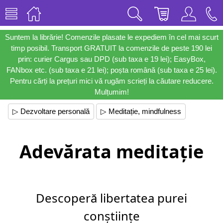
Suntem la librărie! Comenzile plasate le expediem în cel mai scurt
timp posibil. Transport GRATUIT la comenzile de peste 190 lei
prin: curier Cargus sau DPD (sub taxa e 19 lei); EasyBox,
FANbox etc. (sub taxa e 21 lei); poșta română (sub taxa e 25 lei).
Pentru cărți la prețuri mici vă rugăm scrieți la căutare reducere.
Mulțumim!
▷ Dezvoltare personală
▷ Meditație, mindfulness
Adevărata meditație
Descoperă libertatea purei
conștiințe