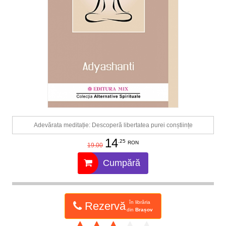
Adevărata meditație: Descoperă libertatea purei conștiințe
14
.25
RON
19.00
Cumpără
în librăria
Rezervă
din
Brașov