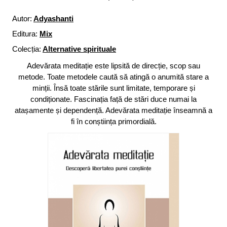
Autor:
Adyashanti
Editura:
Mix
Colecția:
Alternative spirituale
Adevărata meditație este lipsită de direcție, scop sau
metode. Toate metodele caută să atingă o anumită stare a
minții. Însă toate stările sunt limitate, temporare și
condiționate. Fascinația față de stări duce numai la
atașamente și dependență. Adevărata meditație înseamnă a
fi în conștiința primordială.