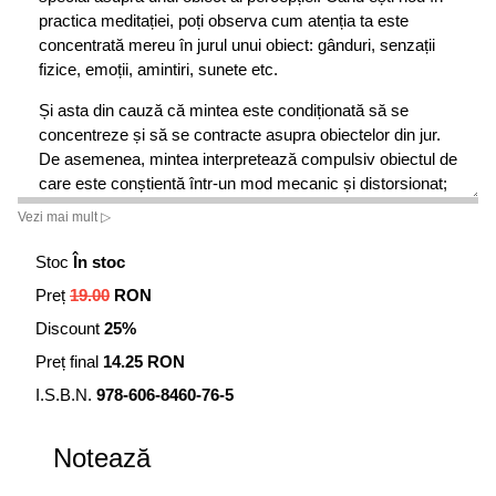
practica meditației, poți observa cum atenția ta este
concentrată mereu în jurul unui obiect: gânduri, senzații
fizice, emoții, amintiri, sunete etc.
Și asta din cauză că mintea este condiționată să se
concentreze și să se contracte asupra obiectelor din jur.
De asemenea, mintea interpretează compulsiv obiectul de
care este conștientă într-un mod mecanic și distorsionat;
astfel, începe să tragă concluzii și să facă presupuneri
Vezi mai mult ▷
conform condiționărilor din trecut.
În adevărata meditație, obiectele sunt lăsate să
Stoc
În stoc
funcționeze în mod natural. Acest lucru înseamnă că nu
Preț
19.00
RON
trebuie depus niciun efort pentru a manipula sau suprima
Discount
25%
vreun obiect al conștiinței. Ceea ce contează este să fii
conștiință: nu să fii conștient de obiecte, ci să te
Preț final
14.25 RON
abandonezi în însăși conștiința primordială.
I.S.B.N.
978-606-8460-76-5
Notează