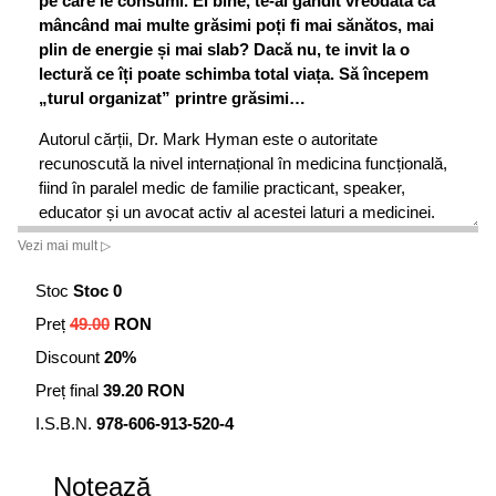
pe care le consumi. Ei bine, te-ai gândit vreodată că
mâncând mai multe grăsimi po
ț
i fi mai sănătos, mai
plin de energie
ș
i mai slab? Dacă nu, te invit la o
lectură ce î
ț
i poate schimba total via
ț
a. Să începem
„turul organizat” printre grăsimi…
Autorul cărții, Dr. Mark Hyman este o autoritate
recunoscută la nivel internațional în medicina funcțională,
fiind în paralel medic de familie practicant, speaker,
educator și un avocat activ al acestei laturi a medicinei.
Medicina funcțională se ocupă cu optimizarea stării de
Vezi mai mult ▷
sănătate a indivizilor prin intermediul nutriției. În paralel cu
activitatea de medic Dr. Hyman este editor medical la
Stoc
Stoc 0
publicația The Huffington Post. În trecut a fost colaborator
Preț
49.00
RON
medical pentru numeroase emisiuni de televiziune
Discount
20%
americane, actualmente fiind consilier și uneori
coprezentator invitat la The Dr. Oz Show.
Preț final
39.20 RON
Cărțile sale se vând ca pâinea caldă în America și nu
I.S.B.N.
978-606-913-520-4
numai, drept dovadă, s-a clasat de 12 ori pe primul loc în
topul New York Times al celor mai bine vânduți autori,
Notează