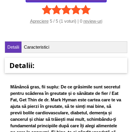
Apreciere
5 / 5 (1 voturi) | 0
review-uri
Detalii
Caracteristici
Detalii:
Mănâncă gras, fii suplu: De ce grăsimile sunt secretul
pentru scăderea în greutate
ș
i o sănătate de fier / Eat
Fat, Get Thin de dr. Mark Hyman este cartea care te va
ajuta să pierzi în greutate, să te sim
ț
i mai bine, să
previi bolile cardiovasculare, diabetul, demen
ț
a
ș
i
cancerul
ș
i chiar să trăie
ș
ti mai mult, schimbându-
ț
i
fundamental principiile după care î
ț
i alegi alimentele