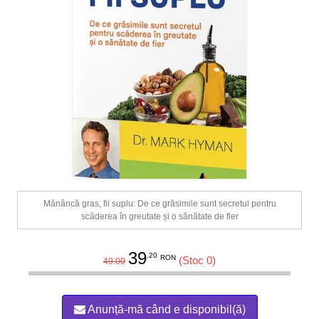
Mănâncă gras, fii suplu: De ce grăsimile sunt secretul pentru
scăderea în greutate și o sănătate de fier
39
.20
RON
(Stoc 0)
49.00
Anunță-mă când e disponibil(ă)