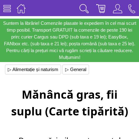
Suntem la librărie! Comenzile plasate le expediem în cel mai scurt
timp posibil. Transport GRATUIT la comenzile de peste 190 lei
prin: curier Cargus sau DPD (sub taxa e 19 lei); EasyBox,
FANbox etc. (sub taxa e 21 lei); poșta română (sub taxa e 25 lei).
Pentru cărți la prețuri mici vă rugăm scrieți la căutare reducere.
Mulțumim!
▷ Alimentație și naturism
▷ General
Mănâncă gras, fii
suplu (Carte tipărită)