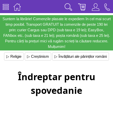
Suntem la librărie! Comenzile plasate le expediem în cel mai scurt
timp posibil. Transport GRATUIT la comenzile de peste 190 lei
prin: curier Cargus sau DPD (sub taxa e 19 lei); EasyBox,
FANbox etc. (sub taxa e 21 lei); poșta română (sub taxa e 25 lei).
Pentru cărți la prețuri mici vă rugăm scrieți la căutare reducere.
Mulțumim!
▷ Religie
▷ Creștinism
▷ Învățături ale părinților români
Îndreptar pentru
spovedanie