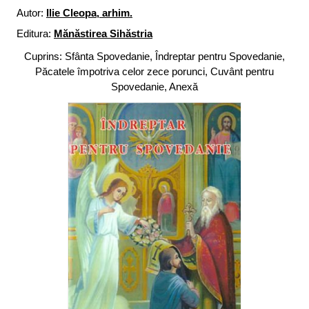
Autor:
Ilie Cleopa, arhim.
Editura:
Mănăstirea Sihăstria
Cuprins: Sfânta Spovedanie, Îndreptar pentru Spovedanie,
Păcatele împotriva celor zece porunci, Cuvânt pentru
Spovedanie, Anexă