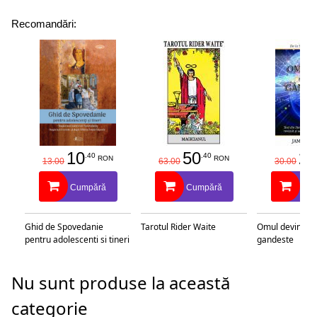
Recomandări:
10
50
25
.40
.40
RON
RON
13.00
63.00
30.00
Cumpără
Cumpără
Cu
Ghid de Spovedanie
Tarotul Rider Waite
Omul devine c
pentru adolescenti si tineri
gandeste
Nu sunt produse la această
categorie