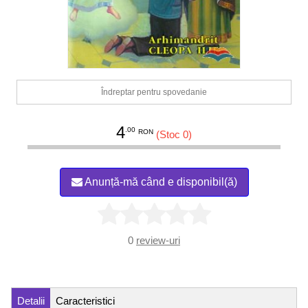
Îndreptar pentru spovedanie
4
.00
RON
(Stoc 0)
Anunță-mă când e disponibil(ă)
0
review-uri
Detalii
Caracteristici