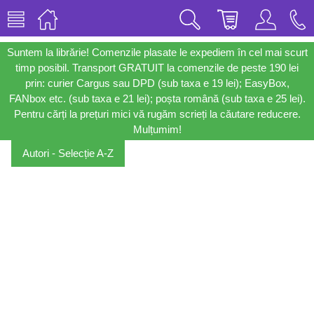
Suntem la librărie! Comenzile plasate le expediem în cel mai scurt
timp posibil. Transport GRATUIT la comenzile de peste 190 lei
prin: curier Cargus sau DPD (sub taxa e 19 lei); EasyBox,
FANbox etc. (sub taxa e 21 lei); poșta română (sub taxa e 25 lei).
Pentru cărți la prețuri mici vă rugăm scrieți la căutare reducere.
Mulțumim!
Autori - Selecție A-Z